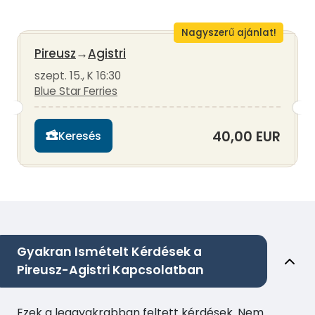
Nagyszerű ajánlat!
Pireusz
→
Agistri
szept. 15., K 16:30
Blue Star Ferries
40,00 EUR
Keresés
Gyakran Ismételt Kérdések a
Pireusz-Agistri Kapcsolatban
Ezek a leggyakrabban feltett kérdések. Nem