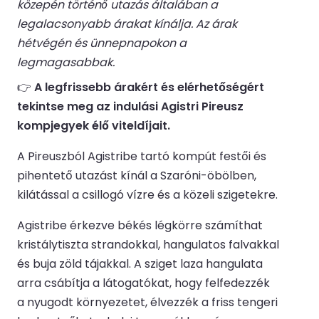
közepén történő utazás általában a
legalacsonyabb árakat kínálja. Az árak
hétvégén és ünnepnapokon a
legmagasabbak.
👉
A legfrissebb árakért és elérhetőségért
tekintse meg az indulási Agistri Pireusz
kompjegyek élő viteldíjait.
A Pireuszból Agistribe tartó kompút festői és
pihentető utazást kínál a Szaróni-öbölben,
kilátással a csillogó vízre és a közeli szigetekre.
Agistribe érkezve békés légkörre számíthat
kristálytiszta strandokkal, hangulatos falvakkal
és buja zöld tájakkal. A sziget laza hangulata
arra csábítja a látogatókat, hogy felfedezzék
a nyugodt környezetet, élvezzék a friss tengeri