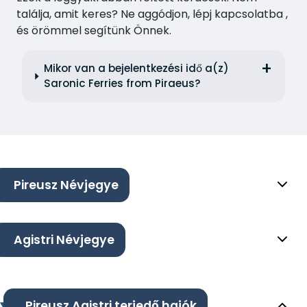
találja, amit keres? Ne aggódjon, lépj kapcsolatba ,
és örömmel segítünk Önnek.
Mikor van a bejelentkezési idő a(z)
Saronic Ferries from Piraeus?
Pireusz Névjegye
Agistri Névjegye
Pireusz Agistri terjedő hajók