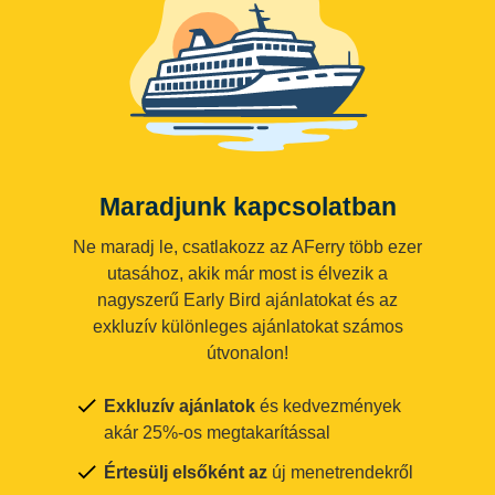
Maradjunk kapcsolatban
Ne maradj le, csatlakozz az AFerry több ezer
utasához, akik már most is élvezik a
nagyszerű Early Bird ajánlatokat és az
exkluzív különleges ajánlatokat számos
útvonalon!
Exkluzív ajánlatok
és kedvezmények
akár 25%-os megtakarítással
Értesülj elsőként az
új menetrendekről