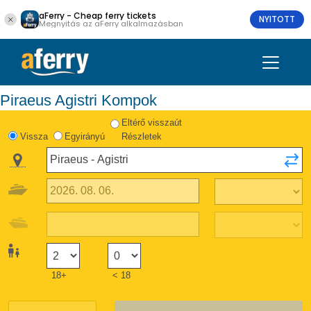
aFerry - Cheap ferry tickets
NYITOTT
Megnyitás az aFerry alkalmazásban
Piraeus Agistri Kompok
Eltérő visszaút
Vissza
Egyirányú
Részletek
18+
< 18