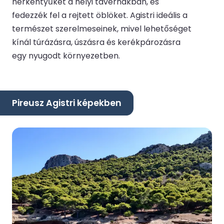
herkentyűket a helyi tavernákban, és
fedezzék fel a rejtett öblöket. Agistri ideális a
természet szerelmeseinek, mivel lehetőséget
kínál túrázásra, úszásra és kerékpározásra
egy nyugodt környezetben.
Pireusz Agistri képekben