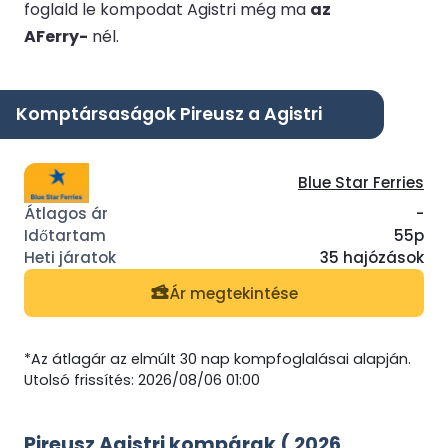
foglald le kompodat Agistri még ma
az
AFerry-
nél.
Komptársaságok Pireusz a Agistri
Blue Star Ferries
-
55p
35 hajózások
Ár megtekintése
*Az átlagár az elmúlt 30 nap kompfoglalásai alapján.
Utolsó frissítés: 2026/08/06 01:00
Pireusz Agistri kompárak ( 2026