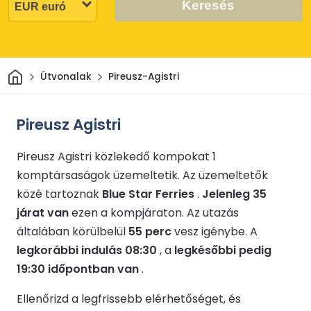
Keresés
Otthon
Útvonalak
Pireusz-Agistri
Pireusz Agistri
Pireusz Agistri közlekedő kompokat 1
komptársaságok üzemeltetik.
Az üzemeltetők
közé tartoznak
Blue Star Ferries
.
Jelenleg 35
járat van
ezen a kompjáraton.
Az utazás
általában körülbelül
55 perc
vesz igénybe.
A
legkorábbi indulás 08:30
, a
legkésőbbi pedig
19:30 időpontban van
.
Ellenőrizd a legfrissebb elérhetőséget, és