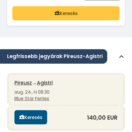
Keresés
Legfrissebb jegyárak Pireusz-Agistri
Pireusz
→
Agistri
aug. 24., H 08:30
Blue Star Ferries
140,00 EUR
Keresés