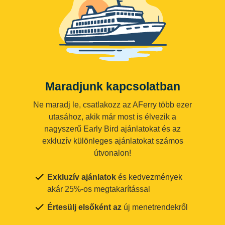
Maradjunk kapcsolatban
Ne maradj le, csatlakozz az AFerry több ezer
utasához, akik már most is élvezik a
nagyszerű Early Bird ajánlatokat és az
exkluzív különleges ajánlatokat számos
útvonalon!
Exkluzív ajánlatok
és kedvezmények
akár 25%-os megtakarítással
Értesülj elsőként az
új menetrendekről