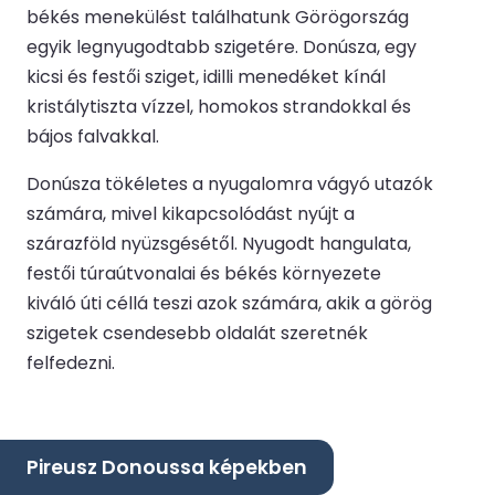
békés menekülést találhatunk Görögország
egyik legnyugodtabb szigetére. Donúsza, egy
kicsi és festői sziget, idilli menedéket kínál
kristálytiszta vízzel, homokos strandokkal és
bájos falvakkal.
Donúsza tökéletes a nyugalomra vágyó utazók
számára, mivel kikapcsolódást nyújt a
szárazföld nyüzsgésétől. Nyugodt hangulata,
festői túraútvonalai és békés környezete
kiváló úti céllá teszi azok számára, akik a görög
szigetek csendesebb oldalát szeretnék
felfedezni.
Pireusz Donoussa képekben