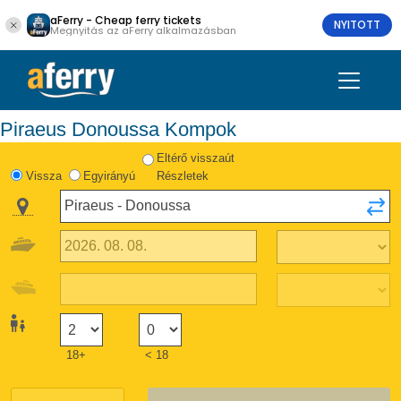
aFerry - Cheap ferry tickets
NYITOTT
Megnyitás az aFerry alkalmazásban
Piraeus Donoussa Kompok
Eltérő visszaút
Vissza
Egyirányú
Részletek
18+
< 18