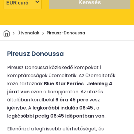
Keresés
Otthon
Útvonalak
Pireusz-Donoussa
Pireusz Donoussa
Pireusz Donoussa közlekedő kompokat 1
komptársaságok üzemeltetik.
Az üzemeltetők
közé tartoznak
Blue Star Ferries
.
Jelenleg 4
járat van
ezen a kompjáraton.
Az utazás
általában körülbelül
6 óra 45 perc
vesz
igénybe.
A
legkorábbi indulás 06:45
, a
legkésőbbi pedig 06:45 időpontban van
.
Ellenőrizd a legfrissebb elérhetőséget, és