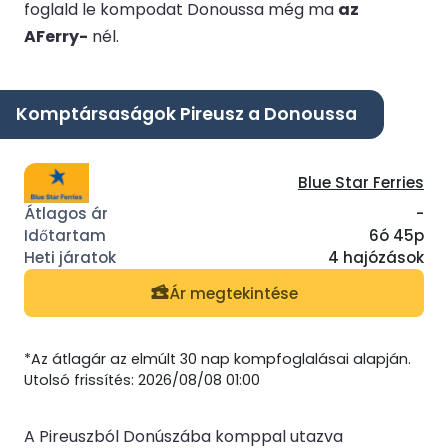
foglald le kompodat Donoussa még ma
az
AFerry-
nél.
Komptársaságok Pireusz a Donoussa
Blue Star Ferries
-
6ó 45p
4 hajózások
Ár megtekintése
*Az átlagár az elmúlt 30 nap kompfoglalásai alapján.
Utolsó frissítés: 2026/08/08 01:00
A Pireuszból Donúszába komppal utazva