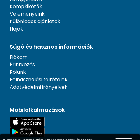
Kompkikötők
Véleményeink
Különleges ajánlatok
Hajók
Súgó és hasznos információk
Fiókom
Érintkezés
Rólunk
Felhasználási feltételek
Adatvédelmi irányelvek
Mobilalkalmazások
Weboldalunk használatával Ön elfogadja a sütik és hasonló