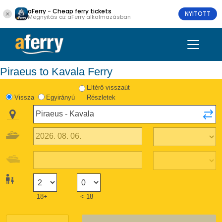
aFerry - Cheap ferry tickets
NYITOTT
Megnyitás az aFerry alkalmazásban
Piraeus to Kavala Ferry
Eltérő visszaút
Vissza
Egyirányú
Részletek
18+
< 18