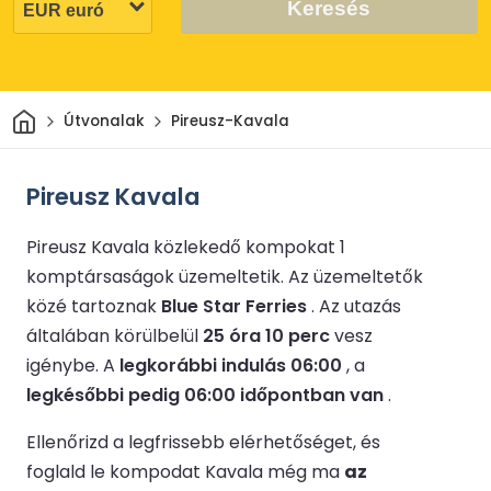
Keresés
Otthon
Útvonalak
Pireusz-Kavala
Pireusz Kavala
Pireusz Kavala közlekedő kompokat 1
komptársaságok üzemeltetik.
Az üzemeltetők
közé tartoznak
Blue Star Ferries
.
Az utazás
általában körülbelül
25 óra 10 perc
vesz
igénybe.
A
legkorábbi indulás 06:00
, a
legkésőbbi pedig 06:00 időpontban van
.
Ellenőrizd a legfrissebb elérhetőséget, és
foglald le kompodat Kavala még ma
az