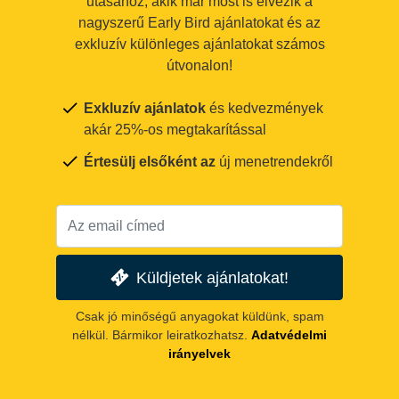
utasához, akik már most is élvezik a
nagyszerű Early Bird ajánlatokat és az
exkluzív különleges ajánlatokat számos
útvonalon!
Exkluzív ajánlatok
és kedvezmények
akár 25%-os megtakarítással
Értesülj elsőként az
új menetrendekről
Küldjetek ajánlatokat!
Csak jó minőségű anyagokat küldünk, spam
nélkül. Bármikor leiratkozhatsz.
Adatvédelmi
irányelvek