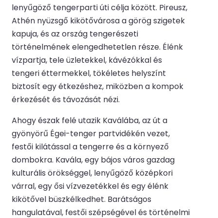
lenyűgöző tengerparti úti célja között. Pireusz,
Athén nyüzsgő kikötővárosa a görög szigetek
kapuja, és az ország tengerészeti
történelmének elengedhetetlen része. Élénk
vízpartja, tele üzletekkel, kávézókkal és
tengeri éttermekkel, tökéletes helyszínt
biztosít egy étkezéshez, miközben a kompok
érkezését és távozását nézi.
Ahogy észak felé utazik Kaválába, az út a
gyönyörű Égei-tenger partvidékén vezet,
festői kilátással a tengerre és a környező
dombokra. Kavála, egy bájos város gazdag
kulturális örökséggel, lenyűgöző középkori
várral, egy ősi vízvezetékkel és egy élénk
kikötővel büszkélkedhet. Barátságos
hangulatával, festői szépségével és történelmi