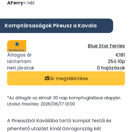
AFerry-
nél.
Komptársaságok Pireusz a Kavala
Blue Star Ferries
€181
25ó 10p
0 hajózások
Ár megtekintése
*Az átlagár az elmúlt 30 nap kompfoglalásai alapján.
Utolsó frissítés: 2026/06/17 01:00
A Pireuszból Kaválába tartó kompút festői és
pihentető utazást kínál Görögország két