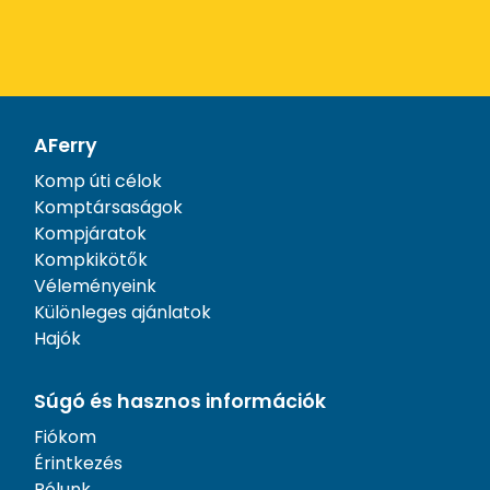
AFerry
Komp úti célok
Komptársaságok
Kompjáratok
Kompkikötők
Véleményeink
Különleges ajánlatok
Hajók
Súgó és hasznos információk
Fiókom
Érintkezés
Rólunk