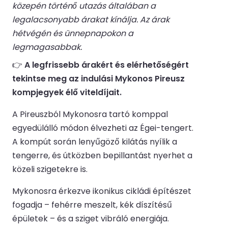
közepén történő utazás általában a
legalacsonyabb árakat kínálja. Az árak
hétvégén és ünnepnapokon a
legmagasabbak.
👉
A legfrissebb árakért és elérhetőségért
tekintse meg az indulási Mykonos Pireusz
kompjegyek élő viteldíjait.
A Pireuszból Mykonosra tartó komppal
egyedülálló módon élvezheti az Égei-tengert.
A kompút során lenyűgöző kilátás nyílik a
tengerre, és útközben bepillantást nyerhet a
közeli szigetekre is.
Mykonosra érkezve ikonikus cikládi építészet
fogadja – fehérre meszelt, kék díszítésű
épületek – és a sziget vibráló energiája.