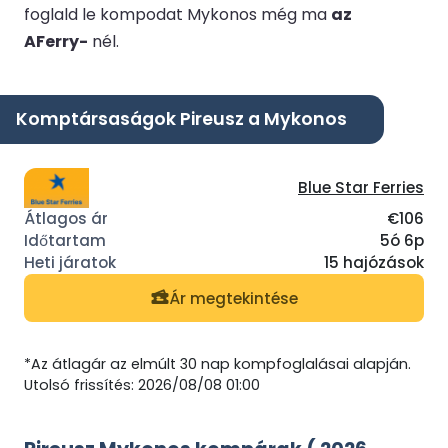
foglald le kompodat Mykonos még ma
az
AFerry-
nél.
Komptársaságok Pireusz a Mykonos
Blue Star Ferries
€106
5ó 6p
15 hajózások
Ár megtekintése
*Az átlagár az elmúlt 30 nap kompfoglalásai alapján.
Utolsó frissítés: 2026/08/08 01:00