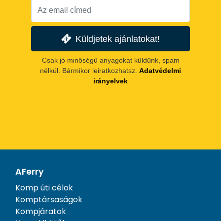
Küldjetek ajánlatokat!
Csak jó minőségű anyagokat küldünk, spam
nélkül. Bármikor leiratkozhatsz.
Adatvédelmi
irányelvek
AFerry
Komp úti célok
Komptársaságok
Kompjáratok