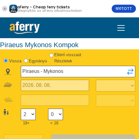
aFerry - Cheap ferry tickets
NYITOTT
Megnyitás az aFerry alkalmazásban
Piraeus Mykonos Kompok
Eltérő visszaút
Vissza
Egyirányú
Részletek
18+
< 18