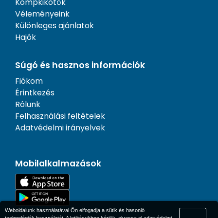
Kompkikötők
Véleményeink
Különleges ajánlatok
Hajók
Súgó és hasznos információk
Fiókom
Érintkezés
Rólunk
Felhasználási feltételek
Adatvédelmi irányelvek
Mobilalkalmazások
Weboldalunk használatával Ön elfogadja a sütik és hasonló
technológiák használatát. A letiltásukhoz kérjük, olvassa el
adatvédelmi