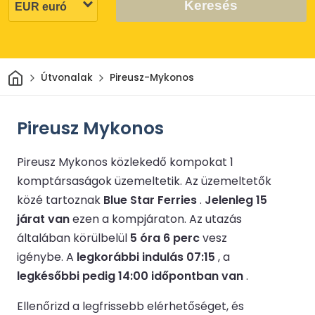
Keresés
Otthon
Útvonalak
Pireusz-Mykonos
Pireusz Mykonos
Pireusz Mykonos közlekedő kompokat 1
komptársaságok üzemeltetik.
Az üzemeltetők
közé tartoznak
Blue Star Ferries
.
Jelenleg 15
járat van
ezen a kompjáraton.
Az utazás
általában körülbelül
5 óra 6 perc
vesz
igénybe.
A
legkorábbi indulás 07:15
, a
legkésőbbi pedig 14:00 időpontban van
.
Ellenőrizd a legfrissebb elérhetőséget, és