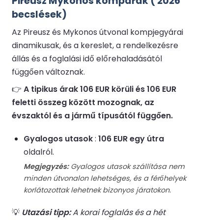
Pireusz Mykonos kompárak ( 2026
becslések)
Az Pireusz és Mykonos útvonal kompjegyárai
dinamikusak, és a kereslet, a rendelkezésre
állás és a foglalási idő előrehaladásától
függően változnak.
👉
A tipikus árak 106 EUR körüli és 106 EUR
feletti összeg között mozognak, az
évszaktól és a jármű típusától függően.
Gyalogos utasok
:
106 EUR egy útra
oldalról.
Megjegyzés:
Gyalogos utasok szállítása nem
minden útvonalon lehetséges, és a férőhelyek
korlátozottak lehetnek bizonyos járatokon.
💡
Utazási tipp:
A korai foglalás és a hét