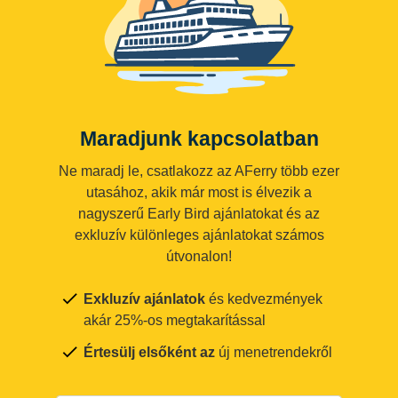
Maradjunk kapcsolatban
Ne maradj le, csatlakozz az AFerry több ezer
utasához, akik már most is élvezik a
nagyszerű Early Bird ajánlatokat és az
exkluzív különleges ajánlatokat számos
útvonalon!
Exkluzív ajánlatok
és kedvezmények
akár 25%-os megtakarítással
Értesülj elsőként az
új menetrendekről