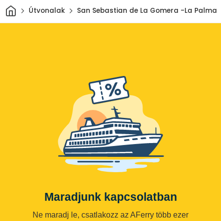
Otthon
Útvonalak
San Sebastian de La Gomera -La Palma
Maradjunk kapcsolatban
Ne maradj le, csatlakozz az AFerry több ezer