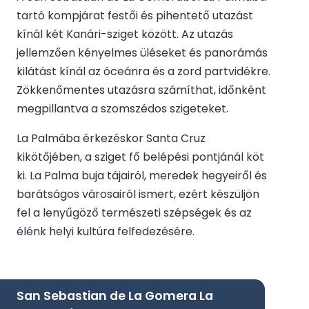
tartó kompjárat festői és pihentető utazást
kínál két Kanári-sziget között. Az utazás
jellemzően kényelmes üléseket és panorámás
kilátást kínál az óceánra és a zord partvidékre.
Zökkenőmentes utazásra számíthat, időnként
megpillantva a szomszédos szigeteket.
La Palmába érkezéskor Santa Cruz
kikötőjében, a sziget fő belépési pontjánál köt
ki. La Palma buja tájairól, meredek hegyeiről és
barátságos városairól ismert, ezért készüljön
fel a lenyűgöző természeti szépségek és az
élénk helyi kultúra felfedezésére.
San Sebastian de La Gomera La