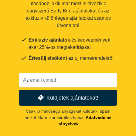
utasához, akik már most is élvezik a
nagyszerű Early Bird ajánlatokat és az
exkluzív különleges ajánlatokat számos
útvonalon!
Exkluzív ajánlatok
és kedvezmények
akár 25%-os megtakarítással
Értesülj elsőként az
új menetrendekről
Küldjetek ajánlatokat!
Csak jó minőségű anyagokat küldünk, spam
nélkül. Bármikor leiratkozhatsz.
Adatvédelmi
irányelvek