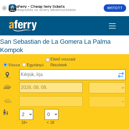
aFerry - Cheap ferry tickets
NYITOTT
Megnyitás az aFerry alkalmazásban
San Sebastian de La Gomera La Palma
Kompok
Eltérő visszaút
Vissza
Egyirányú
Részletek
18+
< 18