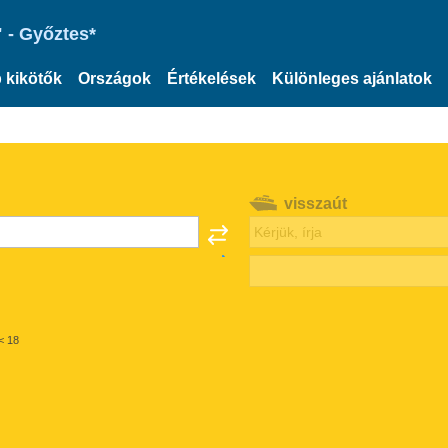
 - Győztes*
 kikötők
Országok
Értékelések
Különleges ajánlatok
visszaút
< 18