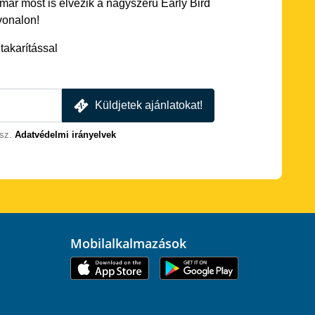
 már most is élvezik a nagyszerű Early Bird
vonalon!
akarítással
Küldjetek ajánlatokat!
sz.
Adatvédelmi irányelvek
Mobilalkalmazások