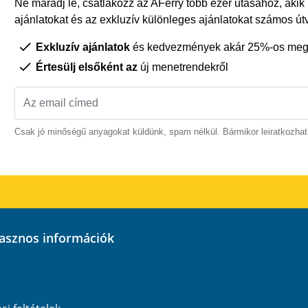
Ne maradj le, csatlakozz az AFerry több ezer utasához, akik
ajánlatokat és az exkluzív különleges ajánlatokat számos út
Exkluzív ajánlatok
és kedvezmények akár 25%-os megt
Értesülj elsőként az
új menetrendekről
Csak jó minőségű anyagokat küldünk, spam nélkül. Bármikor leiratkozhat
hasznos információk