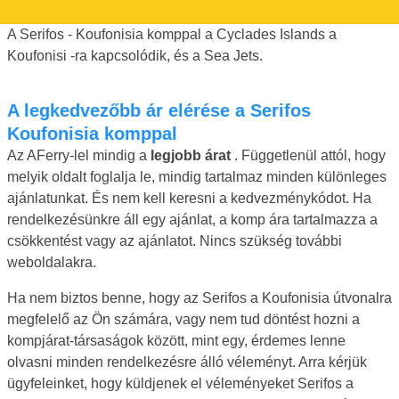
A Serifos - Koufonisia komppal a Cyclades Islands a
Koufonisi -ra kapcsolódik, és a Sea Jets.
A legkedvezőbb ár elérése a Serifos
Koufonisia komppal
Az AFerry-lel mindig a
legjobb árat
. Függetlenül attól, hogy
melyik oldalt foglalja le, mindig tartalmaz minden különleges
ajánlatunkat. És nem kell keresni a kedvezménykódot. Ha
rendelkezésünkre áll egy ajánlat, a komp ára tartalmazza a
csökkentést vagy az ajánlatot. Nincs szükség további
weboldalakra.
Ha nem biztos benne, hogy az Serifos a Koufonisia útvonalra
megfelelő az Ön számára, vagy nem tud döntést hozni a
kompjárat-társaságok között, mint egy, érdemes lenne
olvasni minden rendelkezésre álló véleményt. Arra kérjük
ügyfeleinket, hogy küldjenek el véleményeket Serifos a