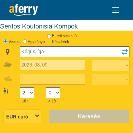
Serifos Koufonisia Kompok
Eltérő visszaút
Vissza
Egyirányú
Részletek
18+
< 18
Keresés