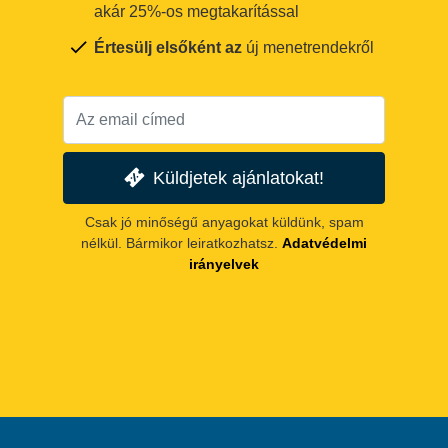
akár 25%-os megtakarítással
Értesülj elsőként az
új menetrendekről
Küldjetek ajánlatokat!
Csak jó minőségű anyagokat küldünk, spam
nélkül. Bármikor leiratkozhatsz.
Adatvédelmi
irányelvek