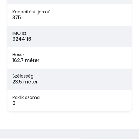
Kapacitású jármű
375
IMO sz.
9244116
Hossz
162.7 méter
Szélesség
23.5 méter
Paklik száma
6