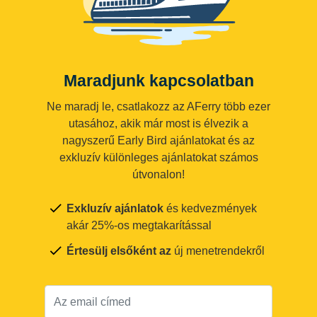
Maradjunk kapcsolatban
Ne maradj le, csatlakozz az AFerry több ezer
utasához, akik már most is élvezik a
nagyszerű Early Bird ajánlatokat és az
exkluzív különleges ajánlatokat számos
útvonalon!
Exkluzív ajánlatok
és kedvezmények
akár 25%-os megtakarítással
Értesülj elsőként az
új menetrendekről