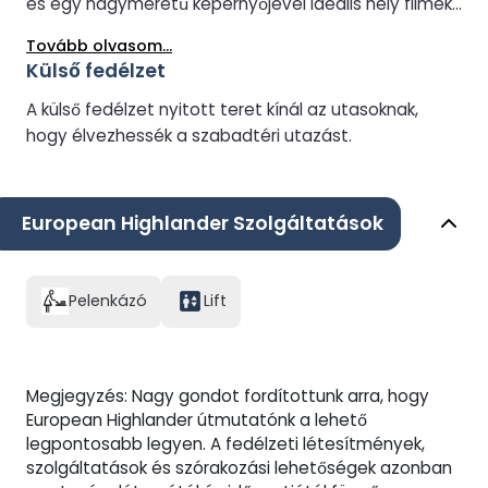
és egy nagyméretű képernyőjével ideális hely filmek
pihennek.
nézésére, a legfrissebb hírek megtekintésére vagy
Tovább olvasom...
az utazás során megrendezett műsorok élvezetére.
Külső fedélzet
Ez a nyugodt, informális hely egyéni utazók és
családok számára egyaránt alkalmas. Bizonyos
A külső fedélzet nyitott teret kínál az utasoknak,
időpontokban családi és gyermekfilmeket vetítenek,
hogy élvezhessék a szabadtéri utazást.
így kényelmes lehetőséget kínál a fiatalabb utasok
szórakoztatására egy csendes környezetben. Akár
kikapcsolódni, akár a tevékenységek között pihenni
European Highlander Szolgáltatások
szeretne, akár a fedélzeten élvezni szeretné a filmek
nézését, a Video Lounge kellemes helyet biztosít a
kikapcsolódásra az utazás során.
Pelenkázó
Lift
Megjegyzés: Nagy gondot fordítottunk arra, hogy
European Highlander útmutatónk a lehető
legpontosabb legyen. A fedélzeti létesítmények,
szolgáltatások és szórakozási lehetőségek azonban