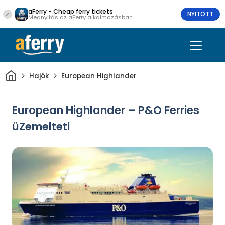
aFerry - Cheap ferry tickets
NYITOTT
Megnyitás az aFerry alkalmazásban
Otthon
Hajók
European Highlander
European Highlander – P&O Ferries
üZemelteti