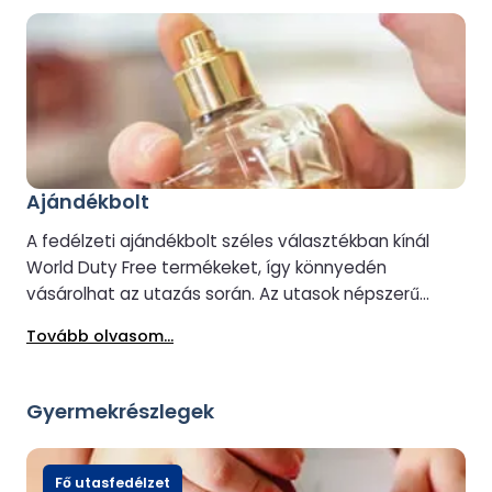
kényelmes első megálló a beszállás után és az
utazás során.
Ajándékbolt
A fedélzeti ajándékbolt széles választékban kínál
World Duty Free termékeket, így könnyedén
vásárolhat az utazás során. Az utasok népszerű
szépségápolási márkák, parfümök, ajándékok és
Tovább olvasom...
utazási exkluzív termékek között böngészhetnek,
valamint limitált kiadású termékek között, amelyek
nem mindig elérhetők a fedélzeten. A nagyobb
Gyermekrészlegek
kényelem érdekében a World Duty Free Reserve &
Collect szolgáltatás lehetővé teszi a termékek
online, utazás előtti kiválasztását. A termékek akár
Fő utasfedélzet