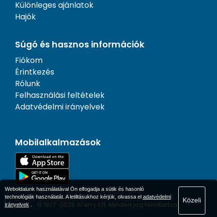
Különleges ajánlatok
Hajók
Súgó és hasznos információk
Fiókom
Érintkezés
Rólunk
Felhasználási feltételek
Adatvédelmi irányelvek
Mobilalkalmazások
Weboldalunk használatával Ön elfogadja a sütik és hasonló
technológiák használatát. A letiltásukhoz kérjük, olvassa el
adatvédelmi
Közeli
© 1977-
2026
AFerry Kft. Minden jog fenntartva..
irányelvek
.