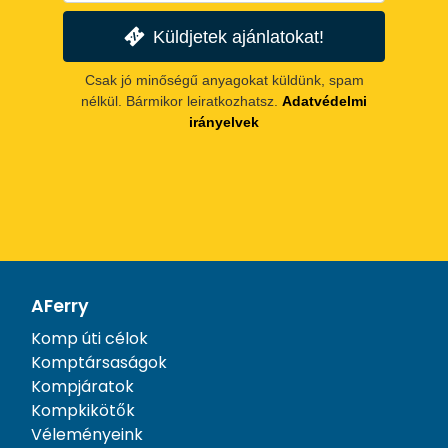
Küldjetek ajánlatokat!
Csak jó minőségű anyagokat küldünk, spam
nélkül. Bármikor leiratkozhatsz.
Adatvédelmi
irányelvek
AFerry
Komp úti célok
Komptársaságok
Kompjáratok
Kompkikötők
Véleményeink