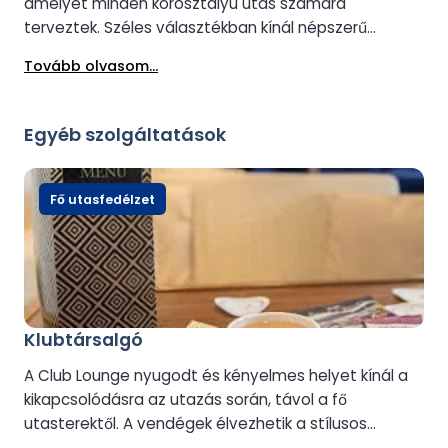
amelyet minden korosztályú utas számára
terveztek. Széles választékban kínál népszerű
söröket, borokat és röviditalok, valamint kényelmes
Tovább olvasom...
ülőhelyeket, amelyek ideálisak a kikapcsolódásra az
utazás során. A tévéképernyőkön keresztül könnyen
követhetők az élő sportesemények és a
Egyéb szolgáltatások
szórakoztató műsorok, míg az utazás során
változatos választékban kaphatók harapnivalók.
Informális légkörével és családbarát környezetével a
Fő utasfedélzet
Családi Bár remek hely a kikapcsolódásra, a társasági
életre és egy ital elfogyasztására a tengeren.
Klubtársalgó
A Club Lounge nyugodt és kényelmes helyet kínál a
kikapcsolódásra az utazás során, távol a fő
utasterektől. A vendégek élvezhetik a stílusos
környezetet, a kényelmes ülőhelyeket, a tengerre