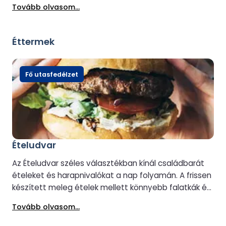
Tovább olvasom...
néző kilátást és a fedélzeti személyzet figyelmes
kiszolgálását. A hozzáférés magában foglalja az
ingyenes meleg és hideg italokat, a harapnivalók
Éttermek
választékát és a frissen elkészített ételek
választékát az utazás során. Az ingyenes Wi-Fi
benne van az árban, így könnyedén kapcsolatban
Fő utasfedélzet
maradhat, miközben egy csendesebb, kifinomultabb
utazási élményben lesz része.
Ételudvar
Az Ételudvar széles választékban kínál családbarát
ételeket és harapnivalókat a nap folyamán. A frissen
készített meleg ételek mellett könnyebb falatkák és
meleg, illetve hideg italok is szerepelnek, ízvilágukat a
Tovább olvasom...
világ minden tájáról származó konyhák ihlették. A
reggeli hajóutakon kiadós reggeli választék várja a