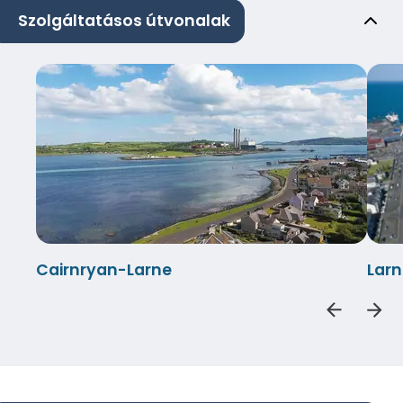
Szolgáltatásos útvonalak
Cairnryan-Larne
Lar