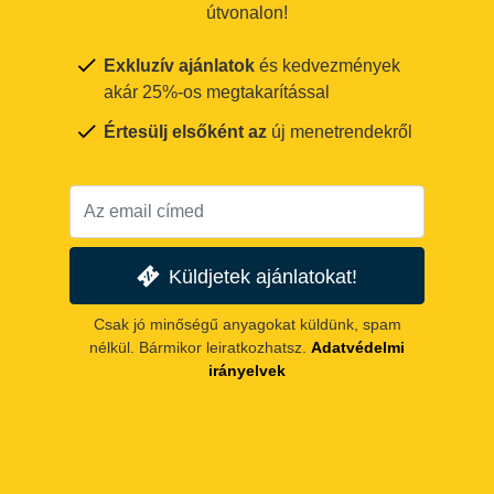
útvonalon!
Exkluzív ajánlatok
és kedvezmények
akár 25%-os megtakarítással
Értesülj elsőként az
új menetrendekről
Küldjetek ajánlatokat!
Csak jó minőségű anyagokat küldünk, spam
nélkül. Bármikor leiratkozhatsz.
Adatvédelmi
irányelvek