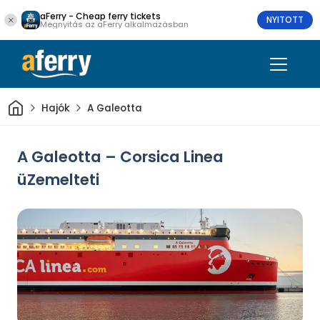
aFerry - Cheap ferry tickets
NYITOTT
Megnyitás az aFerry alkalmazásban
Otthon
Hajók
A Galeotta
A Galeotta – Corsica Linea
üZemelteti