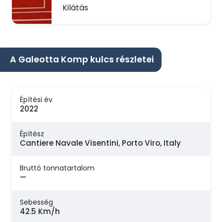
Kilátás
A Galeotta Komp kulcs részletei
Építési év
2022
Építész
Cantiere Navale Visentini, Porto Viro, Italy
Bruttó tonnatartalom
—
Sebesség
42.5 Km/h