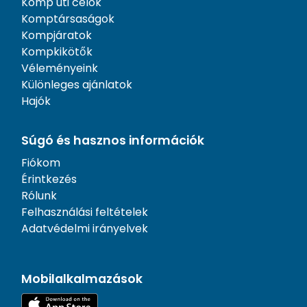
Komp úti célok
Komptársaságok
Kompjáratok
Kompkikötők
Véleményeink
Különleges ajánlatok
Hajók
Súgó és hasznos információk
Fiókom
Érintkezés
Rólunk
Felhasználási feltételek
Adatvédelmi irányelvek
Mobilalkalmazások