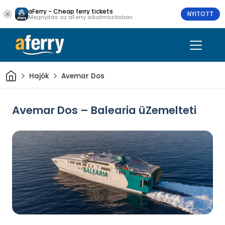
aFerry - Cheap ferry tickets
NYITOTT
Megnyitás az aFerry alkalmazásban
Otthon
Hajók
Avemar Dos
Avemar Dos – Balearia üZemelteti