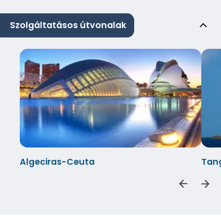
Szolgáltatásos útvonalak
Algeciras-Ceuta
Tang