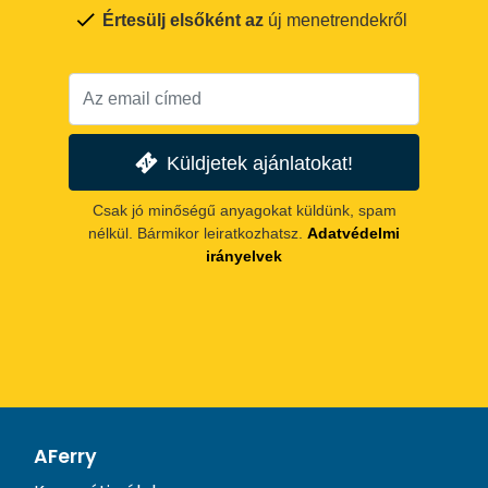
Értesülj elsőként az
új menetrendekről
Küldjetek ajánlatokat!
Csak jó minőségű anyagokat küldünk, spam
nélkül. Bármikor leiratkozhatsz.
Adatvédelmi
irányelvek
AFerry