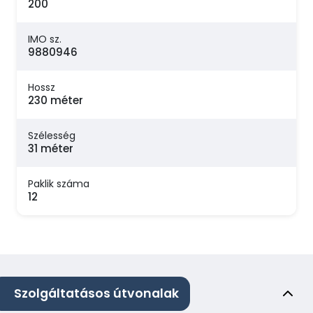
200
IMO sz.
9880946
Hossz
230 méter
Szélesség
31 méter
Paklik száma
12
Szolgáltatásos útvonalak