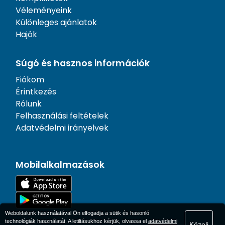
Véleményeink
Különleges ajánlatok
Hajók
Súgó és hasznos információk
Fiókom
Érintkezés
Rólunk
Felhasználási feltételek
Adatvédelmi irányelvek
Mobilalkalmazások
Weboldalunk használatával Ön elfogadja a sütik és hasonló
technológiák használatát. A letiltásukhoz kérjük, olvassa el
adatvédelmi
Közeli