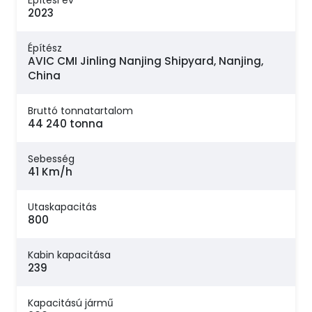
Építési év
2023
Építész
AVIC CMI Jinling Nanjing Shipyard, Nanjing,
China
Bruttó tonnatartalom
44 240 tonna
Sebesség
41 Km/h
Utaskapacitás
800
Kabin kapacitása
239
Kapacitású jármű