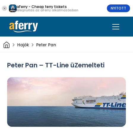
aFerry - Cheap ferry tickets
NYITOTT
Megnyitás az aFerry alkalmazásban
Otthon
Hajók
Peter Pan
Peter Pan – TT-Line üZemelteti