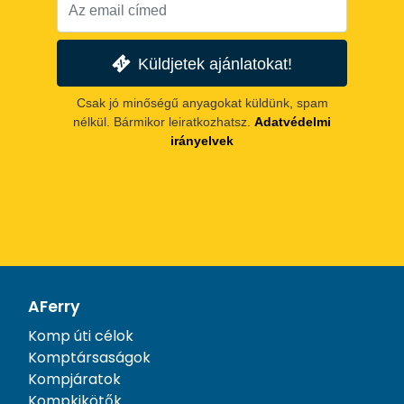
Küldjetek ajánlatokat!
Csak jó minőségű anyagokat küldünk, spam
nélkül. Bármikor leiratkozhatsz.
Adatvédelmi
irányelvek
AFerry
Komp úti célok
Komptársaságok
Kompjáratok
Kompkikötők