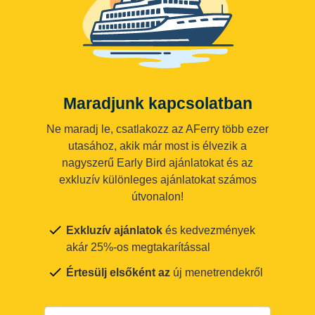
Maradjunk kapcsolatban
Ne maradj le, csatlakozz az AFerry több ezer
utasához, akik már most is élvezik a
nagyszerű Early Bird ajánlatokat és az
exkluzív különleges ajánlatokat számos
útvonalon!
Exkluzív ajánlatok
és kedvezmények
akár 25%-os megtakarítással
Értesülj elsőként az
új menetrendekről