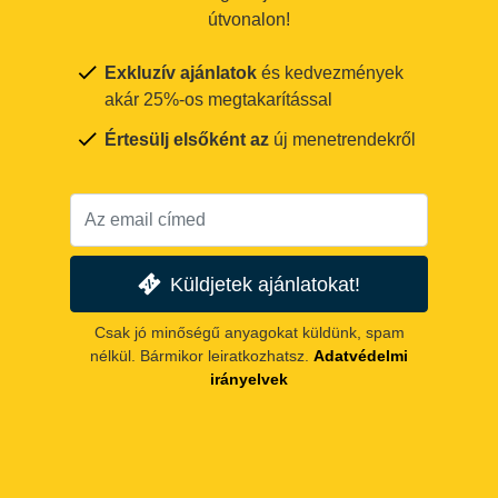
útvonalon!
Exkluzív ajánlatok
és kedvezmények
akár 25%-os megtakarítással
Értesülj elsőként az
új menetrendekről
Küldjetek ajánlatokat!
Csak jó minőségű anyagokat küldünk, spam
nélkül. Bármikor leiratkozhatsz.
Adatvédelmi
irányelvek