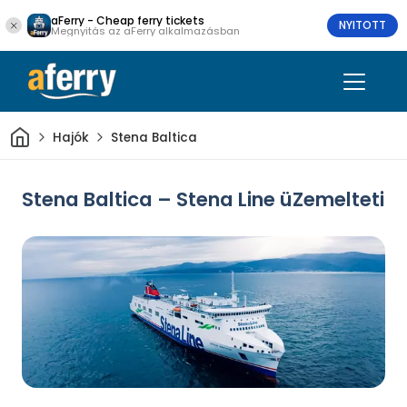
aFerry - Cheap ferry tickets
NYITOTT
Megnyitás az aFerry alkalmazásban
Otthon
Hajók
Stena Baltica
Stena Baltica – Stena Line üZemelteti