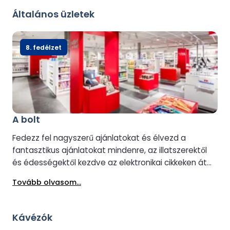
Általános üzletek
8. fedélzet
A bolt
Fedezz fel nagyszerű ajánlatokat és élvezd a
fantasztikus ajánlatokat mindenre, az illatszerektől
és édességektől kezdve az elektronikai cikkeken át
az ajándékokig, a The Shopban.
Tovább olvasom...
Kávézók