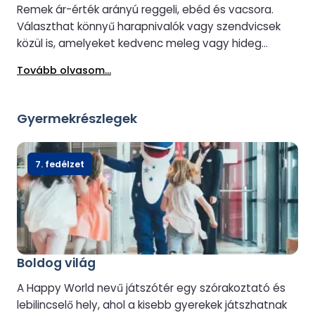
Remek ár-érték arányú reggeli, ebéd és vacsora.
Választhat könnyű harapnivalók vagy szendvicsek
közül is, amelyeket kedvenc meleg vagy hideg
italával, alkoholos vagy alkoholmentes itallal tálalunk.
Tovább olvasom...
Gyermekrészlegek
7. fedélzet
Boldog világ
A Happy World nevű játszótér egy szórakoztató és
lebilincselő hely, ahol a kisebb gyerekek játszhatnak