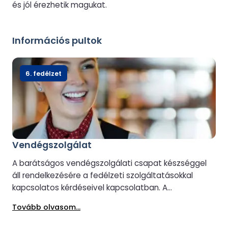
és jól érezhetik magukat.
Információs pultok
6. fedélzet
Vendégszolgálat
A barátságos vendégszolgálati csapat készséggel
áll rendelkezésére a fedélzeti szolgáltatásokkal
kapcsolatos kérdéseivel kapcsolatban. A
vendégszolgálatnál lehetőség van társalgó- vagy
Tovább olvasom...
kabinfelminősítésre is (elérhetőség függvényében).