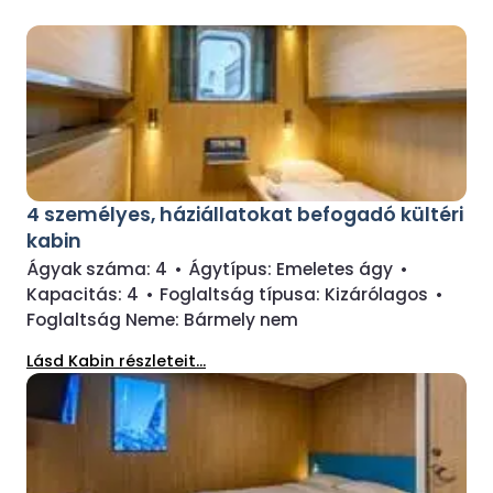
4 személyes, háziállatokat befogadó kültéri
kabin
Ágyak száma:
4
•
Ágytípus:
Emeletes ágy
•
Kapacitás:
4
•
Foglaltság típusa:
Kizárólagos
•
Foglaltság Neme:
Bármely nem
Lásd Kabin részleteit...