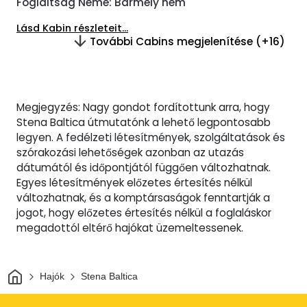
Foglaltság Neme:
Bármely nem
Lásd Kabin részleteit...
További Cabins megjelenítése (+16)
Megjegyzés: Nagy gondot fordítottunk arra, hogy
Stena Baltica útmutatónk a lehető legpontosabb
legyen. A fedélzeti létesítmények, szolgáltatások és
szórakozási lehetőségek azonban az utazás
dátumától és időpontjától függően változhatnak.
Egyes létesítmények előzetes értesítés nélkül
változhatnak, és a komptársaságok fenntartják a
jogot, hogy előzetes értesítés nélkül a foglaláskor
megadottól eltérő hajókat üzemeltessenek.
Otthon
Hajók
Stena Baltica