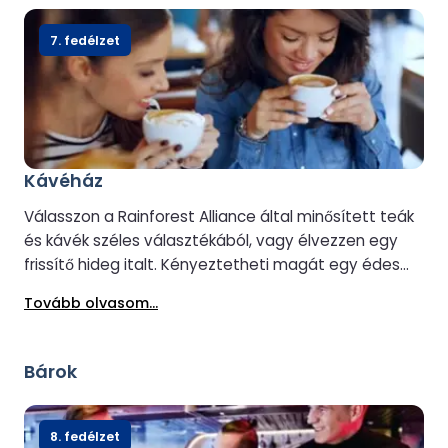
7. fedélzet
Kávéház
Válasszon a Rainforest Alliance által minősített teák
és kávék széles választékából, vagy élvezzen egy
frissítő hideg italt. Kényeztetheti magát egy édes
rágcsálnivalóval vagy egy finom szendviccsel is.
Tovább olvasom...
Bárok
8. fedélzet