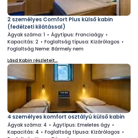
2 személyes Comfort Plus külső kabin
(fedélzeti kilátással)
Ágyak száma:
1
•
Ágytípus:
Franciaágy
•
Kapacitás:
2
•
Foglaltság típusa:
Kizárólagos
•
Foglaltság Neme:
Bármely nem
Lásd Kabin részleteit...
4 személyes komfort osztályú külső kabin
Ágyak száma:
4
•
Ágytípus:
Emeletes ágy
•
Kapacitás:
4
•
Foglaltság típusa:
Kizárólagos
•