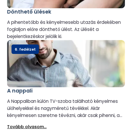
Dönthető ülések
A pihentetőbb és kényelmesebb utazás érdekében
foglaljon előre dönthető ülést. Az ülését a
bejelentkezéskor jelölik ki.
6. fedélzet
A nappali
A Nappaliban külön TV-szoba található kényelmes
ülőhelyekkel és nagyméretű tévékkel. Akár
kényelmesen szeretne tévézni, akár csak pihenni, a
választás az Öné.
Tovább olvasom...