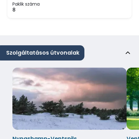
Paklik száma
8
Szolgáltatásos útvonalak
Nynashamn-Ventspils
Ven