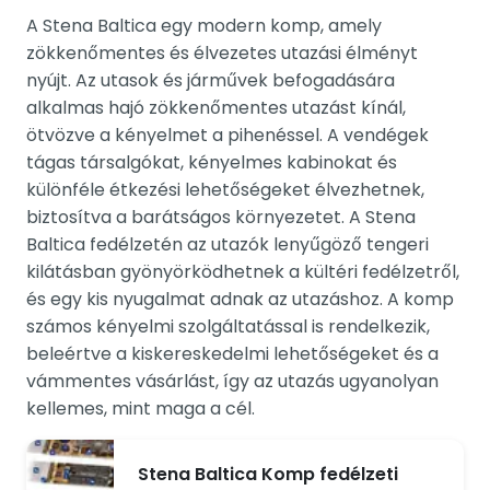
A Stena Baltica egy modern komp, amely
zökkenőmentes és élvezetes utazási élményt
nyújt. Az utasok és járművek befogadására
alkalmas hajó zökkenőmentes utazást kínál,
ötvözve a kényelmet a pihenéssel. A vendégek
tágas társalgókat, kényelmes kabinokat és
különféle étkezési lehetőségeket élvezhetnek,
biztosítva a barátságos környezetet. A Stena
Baltica fedélzetén az utazók lenyűgöző tengeri
kilátásban gyönyörködhetnek a kültéri fedélzetről,
és egy kis nyugalmat adnak az utazáshoz. A komp
számos kényelmi szolgáltatással is rendelkezik,
beleértve a kiskereskedelmi lehetőségeket és a
vámmentes vásárlást, így az utazás ugyanolyan
kellemes, mint maga a cél.
Stena Baltica Komp fedélzeti