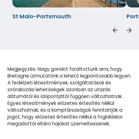
St Malo-Portsmouth
Por
Megjegyzés: Nagy gondot fordítottunk arra, hogy
Bretagne útmutatónk a lehető legpontosabb legyen.
A fedélzeti létesítmények, szolgáltatások és
szórakozási lehetőségek azonban az utazás
dátumától és időpontjától függően változhatnak.
Egyes létesítmények előzetes értesítés nélkül
változhatnak, és a komptársaságok fenntartják a
jogot, hogy előzetes értesítés nélkül a foglaláskor
megadottól eltérő hajókat üzemeltessenek.