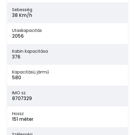
Sebesség
38 Km/h
Utaskapacitás
2056
Kabin kapacitása
376
Kapacitású jármű
580
IMO sz.
8707329
Hossz
151 méter
Szélesség