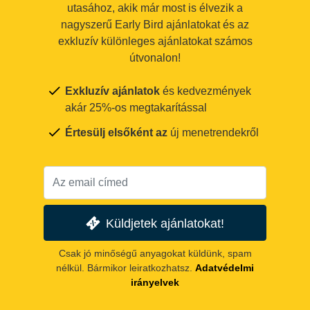
utasához, akik már most is élvezik a
nagyszerű Early Bird ajánlatokat és az
exkluzív különleges ajánlatokat számos
útvonalon!
Exkluzív ajánlatok
és kedvezmények
akár 25%-os megtakarítással
Értesülj elsőként az
új menetrendekről
Küldjetek ajánlatokat!
Csak jó minőségű anyagokat küldünk, spam
nélkül. Bármikor leiratkozhatsz.
Adatvédelmi
irányelvek