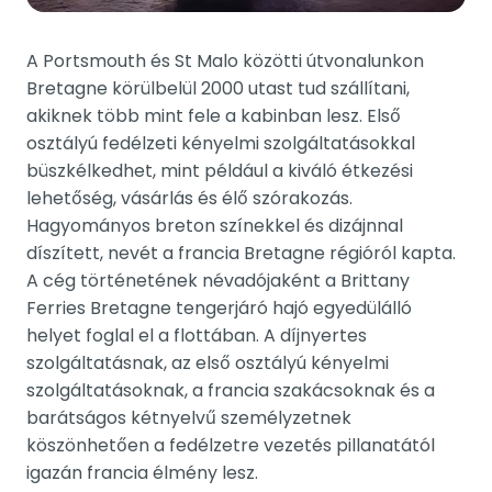
A Portsmouth és St Malo közötti útvonalunkon
Bretagne körülbelül 2000 utast tud szállítani,
akiknek több mint fele a kabinban lesz. Első
osztályú fedélzeti kényelmi szolgáltatásokkal
büszkélkedhet, mint például a kiváló étkezési
lehetőség, vásárlás és élő szórakozás.
Hagyományos breton színekkel és dizájnnal
díszített, nevét a francia Bretagne régióról kapta.
A cég történetének névadójaként a Brittany
Ferries Bretagne tengerjáró hajó egyedülálló
helyet foglal el a flottában. A díjnyertes
szolgáltatásnak, az első osztályú kényelmi
szolgáltatásoknak, a francia szakácsoknak és a
barátságos kétnyelvű személyzetnek
köszönhetően a fedélzetre vezetés pillanatától
igazán francia élmény lesz.