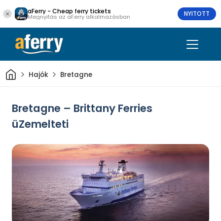
aFerry - Cheap ferry tickets
NYITOTT
Megnyitás az aFerry alkalmazásban
Otthon
Hajók
Bretagne
Bretagne – Brittany Ferries
üZemelteti