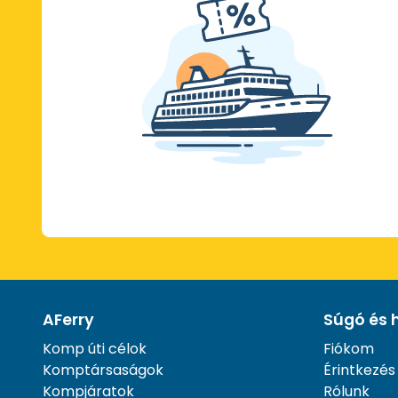
AFerry
Súgó és 
Komp úti célok
Fiókom
Komptársaságok
Érintkezés
Kompjáratok
Rólunk