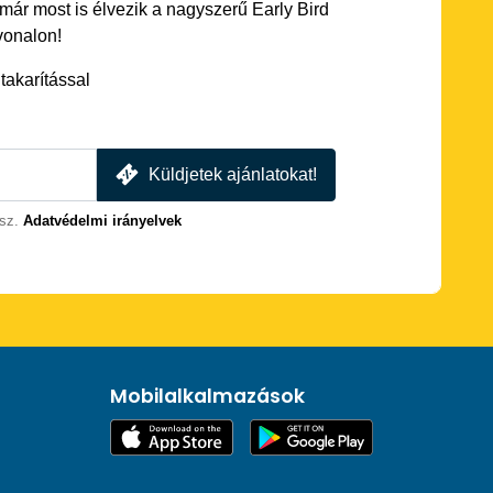
 már most is élvezik a nagyszerű Early Bird
vonalon!
akarítással
Küldjetek ajánlatokat!
sz.
Adatvédelmi irányelvek
Mobilalkalmazások