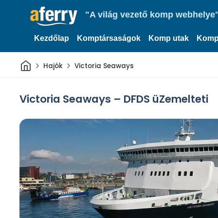
"A világ vezető komp webhelye"
Kezdőlap
Komptársaságok
Komp utak
Komp
Otthon
Hajók
Victoria Seaways
Victoria Seaways – DFDS üZemelteti