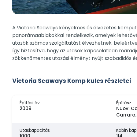
A Victoria Seaways kényelmes és élvezetes komputaz
panorámaablakokkal rendelkezik, amelyek lehetővé 
utazók számos szolgáltatást élvezhetnek, beleértve 
így biztosítva, hogy az utasok kapcsolatban maradja
zökkenőmentes utazási élményt nyújt szabadidős és
Victoria Seaways Komp kulcs részletei
Építési év
Építész
2009
Nuovi Ca
Carrara, 
Utaskapacitás
Kabin kap
1000
114