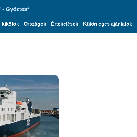
 - Győztes*
 kikötők
Országok
Értékelések
Különleges ajánlatok