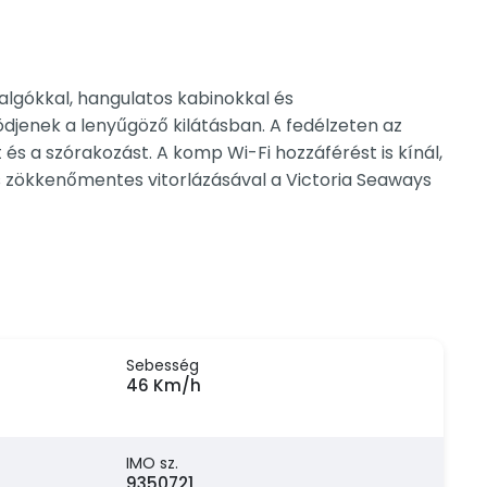
algókkal, hangulatos kabinokkal és
jenek a lenyűgöző kilátásban. A fedélzeten az
s a szórakozást. A komp Wi-Fi hozzáférést is kínál,
és zökkenőmentes vitorlázásával a Victoria Seaways
Sebesség
46 Km/h
IMO sz.
9350721