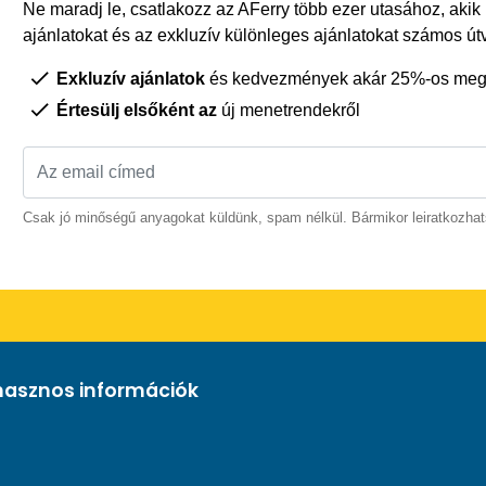
Ne maradj le, csatlakozz az AFerry több ezer utasához, akik
ajánlatokat és az exkluzív különleges ajánlatokat számos út
Exkluzív ajánlatok
és kedvezmények akár 25%-os megt
Értesülj elsőként az
új menetrendekről
Csak jó minőségű anyagokat küldünk, spam nélkül. Bármikor leiratkozhat
hasznos információk