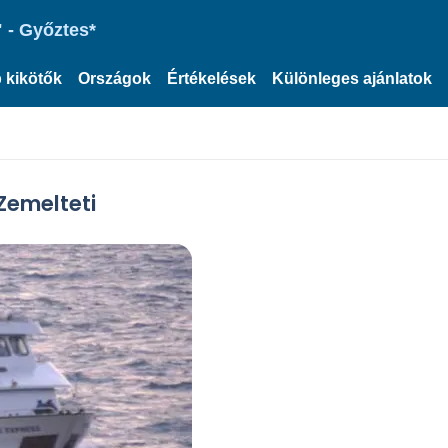
 - Győztes*
 kikötők
Országok
Értékelések
Különleges ajánlatok
Zemelteti