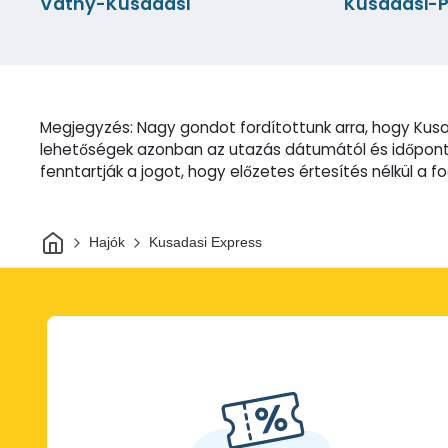
Vathy-Kusadasi
Kusadasi-P
Megjegyzés: Nagy gondot fordítottunk arra, hogy Kusa
lehetőségek azonban az utazás dátumától és időpontj
fenntartják a jogot, hogy előzetes értesítés nélkül a 
Otthon
Hajók
Kusadasi Express