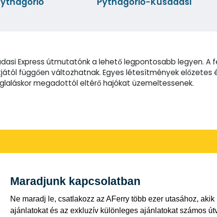
ythagorio
Pythagorio-Kusadasi
dasi Express útmutatónk a lehető legpontosabb legyen. A fe
ától függően változhatnak. Egyes létesítmények előzetes é
foglaláskor megadottól eltérő hajókat üzemeltessenek.
Maradjunk kapcsolatban
Ne maradj le, csatlakozz az AFerry több ezer utasához, akik
ajánlatokat és az exkluzív különleges ajánlatokat számos út