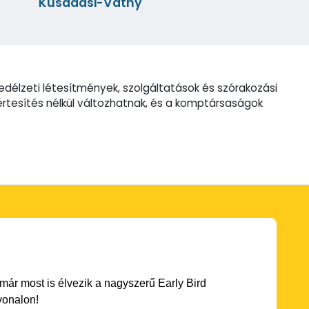
Kusadasi-Vathy
délzeti létesítmények, szolgáltatások és szórakozási
rtesítés nélkül változhatnak, és a komptársaságok
 már most is élvezik a nagyszerű Early Bird
vonalon!