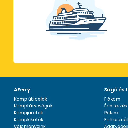
AFerry
Súgó és 
Komp úti célok
Fiókom
Komptársaságok
Érintkezés
Kompjáratok
Rólunk
Kompkikötők
Felhasznál
Véleményeink
Adatvédel