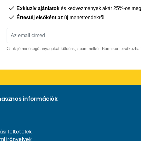
Exkluzív ajánlatok
és kedvezmények akár 25%-os megt
Értesülj elsőként az
új menetrendekről
Csak jó minőségű anyagokat küldünk, spam nélkül. Bármikor leiratkozhat
hasznos információk
ási feltételek
mi irányelvek