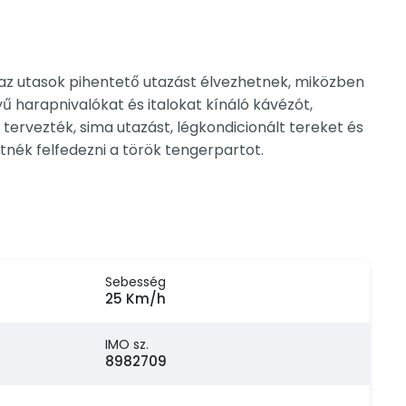
 az utasok pihentető utazást élvezhetnek, miközben
ű harapnivalókat és italokat kínáló kávézót,
tervezték, sima utazást, légkondicionált tereket és
tnék felfedezni a török tengerpartot.
Sebesség
25 Km/h
IMO sz.
8982709