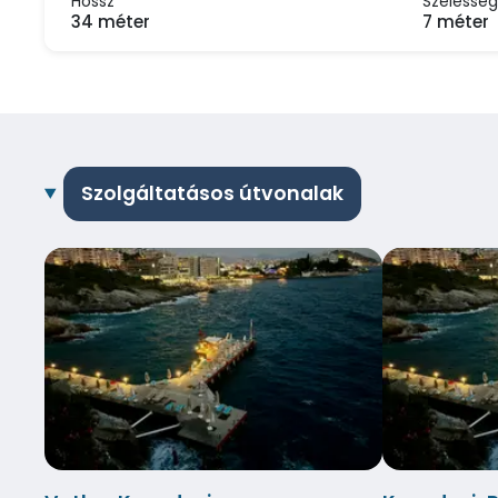
Hossz
Szélesség
34 méter
7 méter
Szolgáltatásos útvonalak