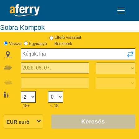
Sobra Kompok
Eltérő visszaút
Vissza
Egyirányú
Részletek
18+
< 18
Keresés