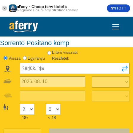
aFerry - Cheap ferry tickets
NYITOTT
Megnyitás az aFerry alkalmazásban
Sorrento Positano komp
Eltérő visszaút
Vissza
Egyirányú
Részletek
18+
< 18