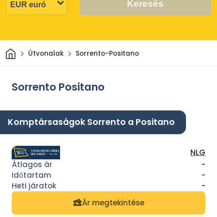
Keresés
Otthon
Útvonalak
Sorrento-Positano
Sorrento Positano
Komptársaságok Sorrento a Positano
NLG
-
-
-
Ár megtekintése