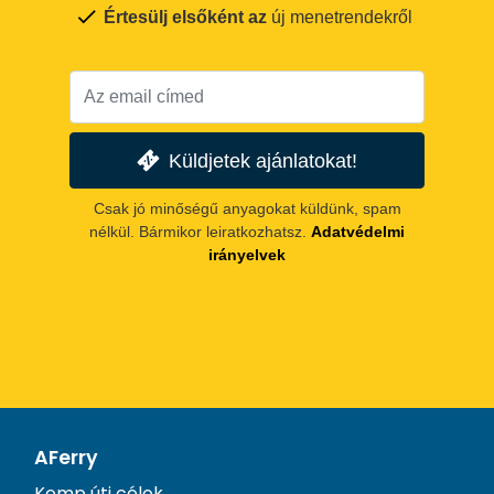
Értesülj elsőként az
új menetrendekről
Küldjetek ajánlatokat!
Csak jó minőségű anyagokat küldünk, spam
nélkül. Bármikor leiratkozhatsz.
Adatvédelmi
irányelvek
AFerry
Komp úti célok