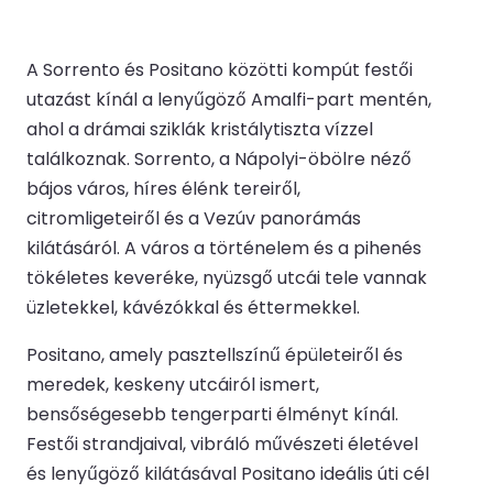
A Sorrento és Positano közötti kompút festői
utazást kínál a lenyűgöző Amalfi-part mentén,
ahol a drámai sziklák kristálytiszta vízzel
találkoznak. Sorrento, a Nápolyi-öbölre néző
bájos város, híres élénk tereiről,
citromligeteiről és a Vezúv panorámás
kilátásáról. A város a történelem és a pihenés
tökéletes keveréke, nyüzsgő utcái tele vannak
üzletekkel, kávézókkal és éttermekkel.
Positano, amely pasztellszínű épületeiről és
meredek, keskeny utcáiról ismert,
bensőségesebb tengerparti élményt kínál.
Festői strandjaival, vibráló művészeti életével
és lenyűgöző kilátásával Positano ideális úti cél