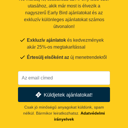
utasához, akik már most is élvezik a
nagyszerű Early Bird ajánlatokat és az
exkluzív különleges ajánlatokat számos
útvonalon!
Exkluzív ajánlatok
és kedvezmények
akár 25%-os megtakarítással
Értesülj elsőként az
új menetrendekről
Küldjetek ajánlatokat!
Csak jó minőségű anyagokat küldünk, spam
nélkül. Bármikor leiratkozhatsz.
Adatvédelmi
irányelvek