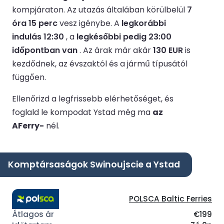
kompjáraton.
Az utazás általában körülbelül
7
óra 15 perc
vesz igénybe.
A
legkorábbi
indulás 12:30
, a
legkésőbbi pedig 23:00
időpontban van
.
Az árak már akár
130 EUR
is
kezdődnek, az évszaktól és a jármű típusától
függően.
Ellenőrizd a legfrissebb elérhetőséget, és
foglald le kompodat Ystad még ma
az
AFerry-
nél.
Komptársaságok Swinoujscie a Ystad
POLSCA Baltic Ferries
€199