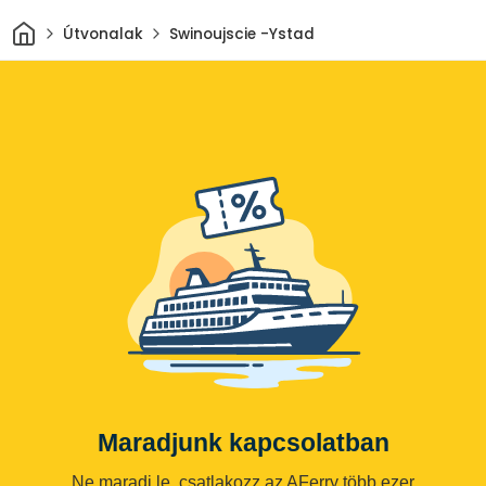
Otthon
Útvonalak
Swinoujscie -Ystad
Maradjunk kapcsolatban
Ne maradj le, csatlakozz az AFerry több ezer