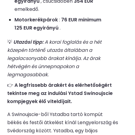
egyirányú
, csúcsidőben
354 EUR
emelkedő.
Motorkerékpárok
:
76 EUR minimum
125 EUR egyirányú
.
💡
Utazási tipp:
A korai foglalás és a hét
közepén történő utazás általában a
legalacsonyabb árakat kínálja. Az árak
hétvégén és ünnepnapokon a
legmagasabbak.
👉
A legfrissebb árakért és elérhetőségért
tekintse meg az indulási Ystad Swinoujscie
kompjegyek élő viteldíjait.
A Swinoujscie-ből Ystadba tartó kompút
békés és festői átkelést kínál Lengyelország és
Svédország között. Ystadba, egy bájos