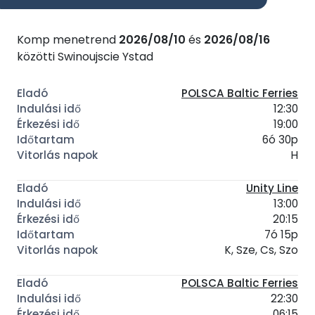
Komp menetrend
2026/08/10
és
2026/08/16
közötti Swinoujscie Ystad
POLSCA Baltic Ferries
12:30
19:00
6ó 30p
H
Unity Line
13:00
20:15
7ó 15p
K, Sze, Cs, Szo
POLSCA Baltic Ferries
22:30
06:15