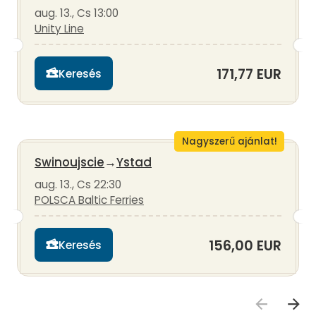
aug. 13., Cs 13:00
Unity Line
171,77 EUR
Keresés
Nagyszerű ajánlat!
Swinoujscie
→
Ystad
aug. 13., Cs 22:30
POLSCA Baltic Ferries
156,00 EUR
Keresés