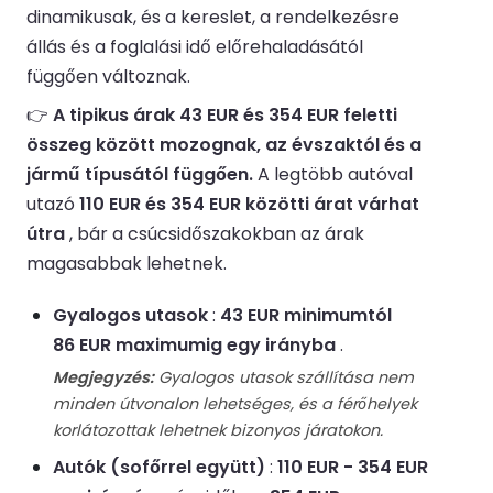
dinamikusak, és a kereslet, a rendelkezésre
állás és a foglalási idő előrehaladásától
függően változnak.
👉
A tipikus árak 43 EUR és 354 EUR feletti
összeg között mozognak, az évszaktól és a
jármű típusától függően.
A legtöbb autóval
utazó
110 EUR és 354 EUR közötti árat várhat
útra
, bár a csúcsidőszakokban az árak
magasabbak lehetnek.
Gyalogos utasok
:
43 EUR minimumtól
86 EUR maximumig egy irányba
.
Megjegyzés:
Gyalogos utasok szállítása nem
minden útvonalon lehetséges, és a férőhelyek
korlátozottak lehetnek bizonyos járatokon.
Autók (sofőrrel együtt)
:
110 EUR - 354 EUR