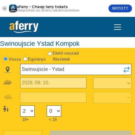
aFerry - Cheap ferry tickets
NYITOTT
Megnyitás az aFerry alkalmazásban
Swinoujscie Ystad Kompok
Eltérő visszaút
Vissza
Egyirányú
Részletek
18+
< 18