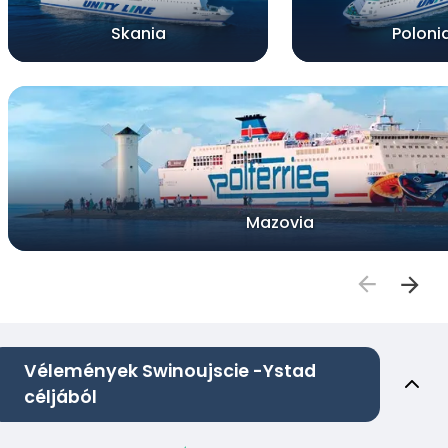
Skania
Poloni
Mazovia
Vélemények Swinoujscie -Ystad
céljából