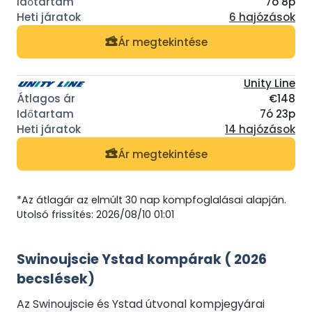
7ó 8p
6 hajózások
Ár megtekintése
Unity Line
€148
7ó 23p
14 hajózások
Ár megtekintése
*Az átlagár az elmúlt 30 nap kompfoglalásai alapján.
Utolsó frissítés: 2026/08/10 01:01
Swinoujscie Ystad kompárak ( 2026
becslések)
Az Swinoujscie és Ystad útvonal kompjegyárai