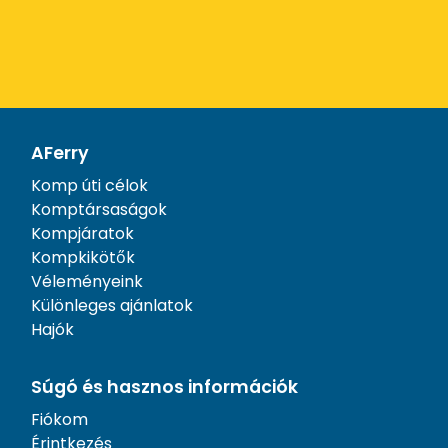
AFerry
Komp úti célok
Komptársaságok
Kompjáratok
Kompkikötők
Véleményeink
Különleges ajánlatok
Hajók
Súgó és hasznos információk
Fiókom
Érintkezés