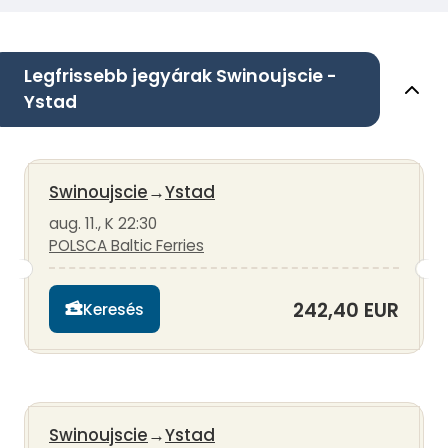
Legfrissebb jegyárak Swinoujscie -
Ystad
Swinoujscie
→
Ystad
aug. 11., K 22:30
POLSCA Baltic Ferries
242,40 EUR
Keresés
Swinoujscie
→
Ystad