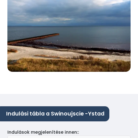
Indulási tábla a Swinoujscie -Ystad
Indulások megjelenítése innen:
: