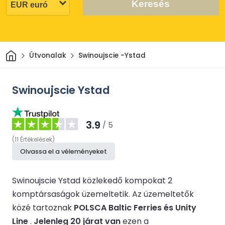
Keresés
Otthon
Útvonalak
Swinoujscie -Ystad
Swinoujscie Ystad
3.9
/ 5
(
11
Értékelések
)
Olvassa el a véleményeket
Swinoujscie Ystad közlekedő kompokat 2
komptársaságok üzemeltetik.
Az üzemeltetők
közé tartoznak
POLSCA Baltic Ferries és Unity
Line
.
Jelenleg 20 járat van
ezen a