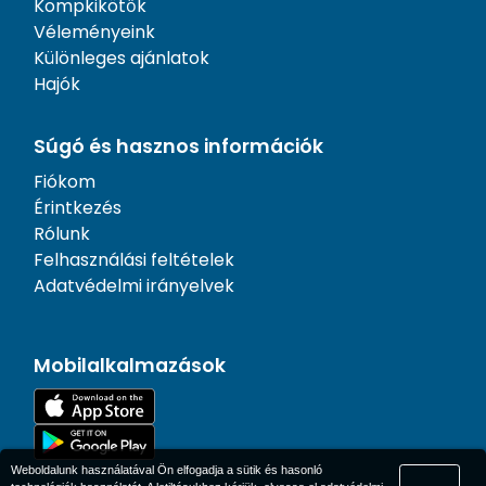
Kompkikötők
Véleményeink
Különleges ajánlatok
Hajók
Súgó és hasznos információk
Fiókom
Érintkezés
Rólunk
Felhasználási feltételek
Adatvédelmi irányelvek
Mobilalkalmazások
Weboldalunk használatával Ön elfogadja a sütik és hasonló