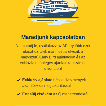
Maradjunk kapcsolatban
Ne maradj le, csatlakozz az AFerry több ezer
utasához, akik már most is élvezik a
nagyszerű Early Bird ajánlatokat és az
exkluzív különleges ajánlatokat számos
útvonalon!
Exkluzív ajánlatok
és kedvezmények
akár 25%-os megtakarítással
Értesülj elsőként az
új menetrendekről