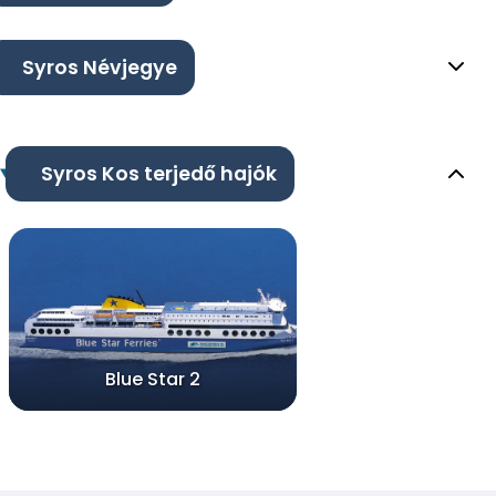
Syros Névjegye
Syros Kos terjedő hajók
Blue Star 2