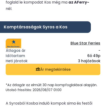
foglald le kompodat Kos még ma
az AFerry-
nél.
Komptársaságok Syros a Kos
Blue Star Ferries
-
6ó 49p
3 hajózások
Ár megtekintése
*Az átlagár az elmúlt 30 nap kompfoglalásai alapján.
Utolsó frissítés: 2026/08/07 01:00
A Syrosból Kosba induló kompok sima és festői