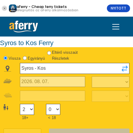
aFerry - Cheap ferry tickets
NYITOTT
Megnyitás az aFerry alkalmazásban
Syros to Kos Ferry
Eltérő visszaút
Vissza
Egyirányú
Részletek
18+
< 18