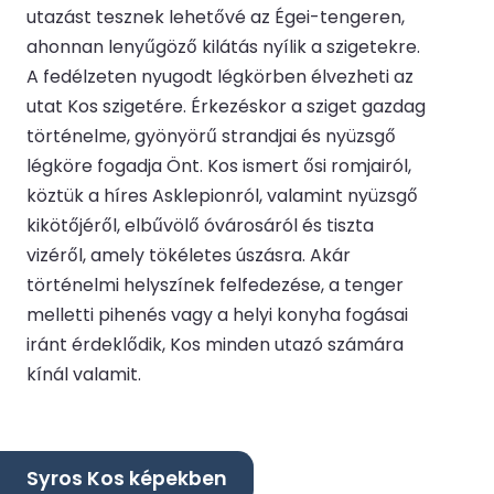
utazást tesznek lehetővé az Égei-tengeren,
ahonnan lenyűgöző kilátás nyílik a szigetekre.
A fedélzeten nyugodt légkörben élvezheti az
utat Kos szigetére. Érkezéskor a sziget gazdag
történelme, gyönyörű strandjai és nyüzsgő
légköre fogadja Önt. Kos ismert ősi romjairól,
köztük a híres Asklepionról, valamint nyüzsgő
kikötőjéről, elbűvölő óvárosáról és tiszta
vizéről, amely tökéletes úszásra. Akár
történelmi helyszínek felfedezése, a tenger
melletti pihenés vagy a helyi konyha fogásai
iránt érdeklődik, Kos minden utazó számára
kínál valamit.
Syros Kos képekben