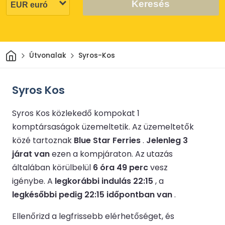
Keresés
Otthon
Útvonalak
Syros-Kos
Syros Kos
Syros Kos közlekedő kompokat 1
komptársaságok üzemeltetik.
Az üzemeltetők
közé tartoznak
Blue Star Ferries
.
Jelenleg 3
járat van
ezen a kompjáraton.
Az utazás
általában körülbelül
6 óra 49 perc
vesz
igénybe.
A
legkorábbi indulás 22:15
, a
legkésőbbi pedig 22:15 időpontban van
.
Ellenőrizd a legfrissebb elérhetőséget, és