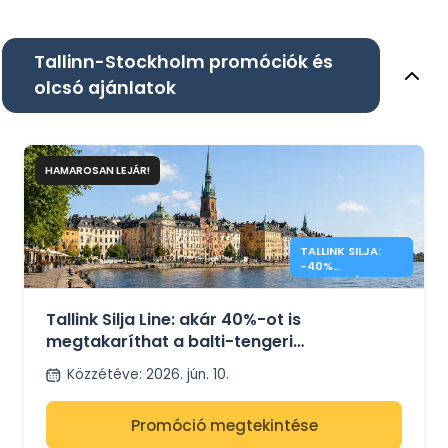
Tallinn-Stockholm promóciók és
olcsó ajánlatok
HAMAROSAN LEJÁR!
TALLINK SILJA:
-40%
KEDVEZMÉNY A
BALTI-TENGERI
ÁTKELÉSRE
Tallink Silja Line: akár 40%-ot is
megtakaríthat a balti-tengeri
kompátkeléseken
Közzétéve
:
2026. jún. 10.
Promóció megtekintése