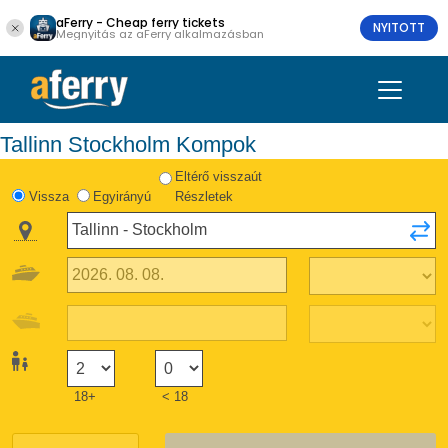
aFerry - Cheap ferry tickets
NYITOTT
Megnyitás az aFerry alkalmazásban
Tallinn Stockholm Kompok
Eltérő visszaút
Vissza
Egyirányú
Részletek
18+
< 18