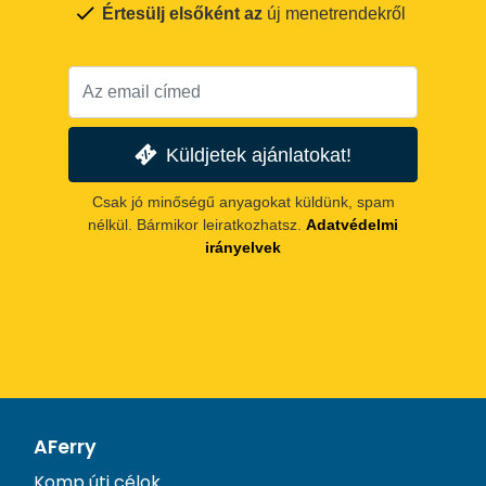
Értesülj elsőként az
új menetrendekről
Küldjetek ajánlatokat!
Csak jó minőségű anyagokat küldünk, spam
nélkül. Bármikor leiratkozhatsz.
Adatvédelmi
irányelvek
AFerry
Komp úti célok