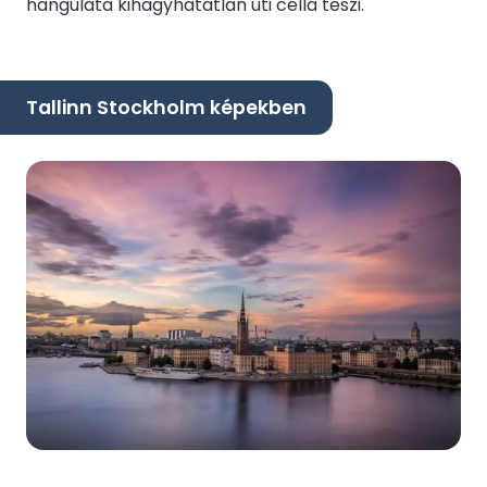
hangulata kihagyhatatlan úti céllá teszi.
Tallinn Stockholm képekben