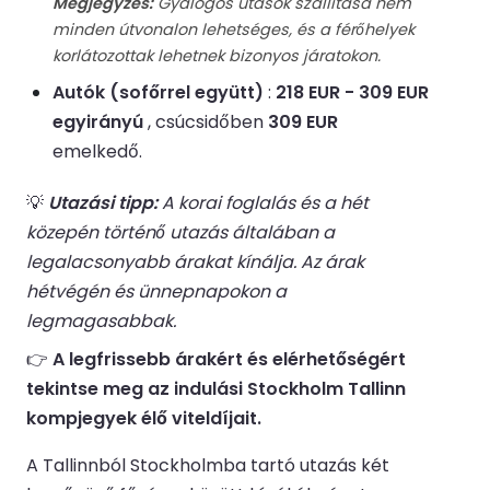
Megjegyzés:
Gyalogos utasok szállítása nem
minden útvonalon lehetséges, és a férőhelyek
korlátozottak lehetnek bizonyos járatokon.
Autók (sofőrrel együtt)
:
218 EUR - 309 EUR
egyirányú
, csúcsidőben
309 EUR
emelkedő.
💡
Utazási tipp:
A korai foglalás és a hét
közepén történő utazás általában a
legalacsonyabb árakat kínálja. Az árak
hétvégén és ünnepnapokon a
legmagasabbak.
👉
A legfrissebb árakért és elérhetőségért
tekintse meg az indulási Stockholm Tallinn
kompjegyek élő viteldíjait.
A Tallinnból Stockholmba tartó utazás két