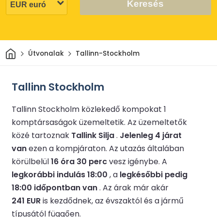
Keresés
Otthon
Útvonalak
Tallinn-Stockholm
Tallinn Stockholm
Tallinn Stockholm közlekedő kompokat 1
komptársaságok üzemeltetik.
Az üzemeltetők
közé tartoznak
Tallink Silja
.
Jelenleg 4 járat
van
ezen a kompjáraton.
Az utazás általában
körülbelül
16 óra 30 perc
vesz igénybe.
A
legkorábbi indulás 18:00
, a
legkésőbbi pedig
18:00 időpontban van
.
Az árak már akár
241 EUR
is kezdődnek, az évszaktól és a jármű
típusától függően.