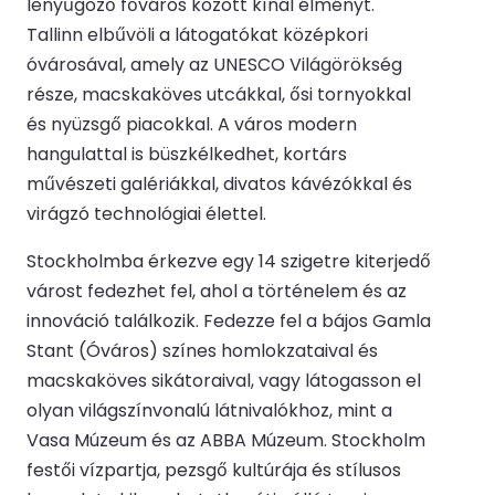
lenyűgöző főváros között kínál élményt.
Tallinn elbűvöli a látogatókat középkori
óvárosával, amely az UNESCO Világörökség
része, macskaköves utcákkal, ősi tornyokkal
és nyüzsgő piacokkal. A város modern
hangulattal is büszkélkedhet, kortárs
művészeti galériákkal, divatos kávézókkal és
virágzó technológiai élettel.
Stockholmba érkezve egy 14 szigetre kiterjedő
várost fedezhet fel, ahol a történelem és az
innováció találkozik. Fedezze fel a bájos Gamla
Stant (Óváros) színes homlokzataival és
macskaköves sikátoraival, vagy látogasson el
olyan világszínvonalú látnivalókhoz, mint a
Vasa Múzeum és az ABBA Múzeum. Stockholm
festői vízpartja, pezsgő kultúrája és stílusos