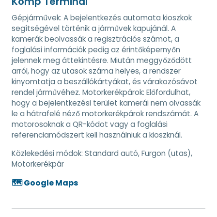
Komp Terminál
Gépjárművek: A bejelentkezés automata kioszkok
segítségével történik a járművek kapujánál. A
kamerák beolvassák a regisztrációs számot, a
foglalási információk pedig az érintőképernyőn
jelennek meg áttekintésre. Miután meggyőződött
arról, hogy az utasok száma helyes, a rendszer
kinyomtatja a beszállókártyákat, és várakozósávot
rendel járművéhez. Motorkerékpárok: Előfordulhat,
hogy a bejelentkezési terület kamerái nem olvassák
le a hátrafelé néző motorkerékpárok rendszámát. A
motorosoknak a QR-kódot vagy a foglalási
referenciamódszert kell használniuk a kioszknál.
Közlekedési módok:
Standard autó, Furgon (utas),
Motorkerékpár
🗺️ Google Maps