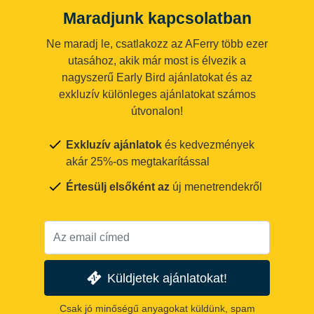
Maradjunk kapcsolatban
Ne maradj le, csatlakozz az AFerry több ezer
utasához, akik már most is élvezik a
nagyszerű Early Bird ajánlatokat és az
exkluzív különleges ajánlatokat számos
útvonalon!
Exkluzív ajánlatok
és kedvezmények
akár 25%-os megtakarítással
Értesülj elsőként az
új menetrendekről
Küldjetek ajánlatokat!
Csak jó minőségű anyagokat küldünk, spam