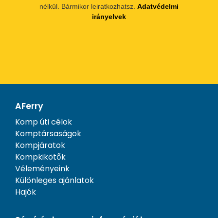
nélkül. Bármikor leiratkozhatsz.
Adatvédelmi
irányelvek
AFerry
Komp úti célok
Komptársaságok
Kompjáratok
Kompkikötők
Véleményeink
Különleges ajánlatok
Hajók