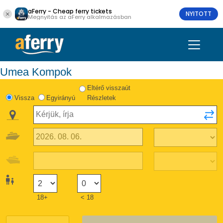
aFerry - Cheap ferry tickets
NYITOTT
Megnyitás az aFerry alkalmazásban
Umea Kompok
Eltérő visszaút
Vissza
Egyirányú
Részletek
18+
< 18