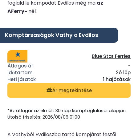
foglald le kompodat Evdilos még ma
az
AFerry-
nél.
Komptársaságok Vathy a Evdilos
Blue Star Ferries
-
2ó 10p
1 hajózások
Ár megtekintése
*Az átlagár az elmúlt 30 nap kompfoglalásai alapján.
Utolsó frissítés: 2026/08/06 01:00
A Vathyból Evdiloszba tartó kompjárat festői