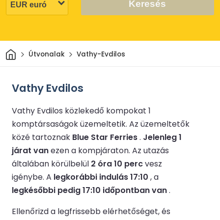
Keresés
Otthon
Útvonalak
Vathy-Evdilos
Vathy Evdilos
Vathy Evdilos közlekedő kompokat 1
komptársaságok üzemeltetik.
Az üzemeltetők
közé tartoznak
Blue Star Ferries
.
Jelenleg 1
járat van
ezen a kompjáraton.
Az utazás
általában körülbelül
2 óra 10 perc
vesz
igénybe.
A
legkorábbi indulás 17:10
, a
legkésőbbi pedig 17:10 időpontban van
.
Ellenőrizd a legfrissebb elérhetőséget, és