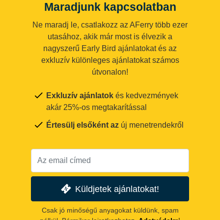
Maradjunk kapcsolatban
Ne maradj le, csatlakozz az AFerry több ezer
utasához, akik már most is élvezik a
nagyszerű Early Bird ajánlatokat és az
exkluzív különleges ajánlatokat számos
útvonalon!
Exkluzív ajánlatok
és kedvezmények
akár 25%-os megtakarítással
Értesülj elsőként az
új menetrendekről
Küldjetek ajánlatokat!
Csak jó minőségű anyagokat küldünk, spam