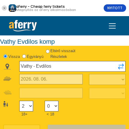
aFerry - Cheap ferry tickets
NYITOTT
Megnyitás az aFerry alkalmazásban
Vathy Evdilos komp
Eltérő visszaút
Vissza
Egyirányú
Részletek
18+
< 18