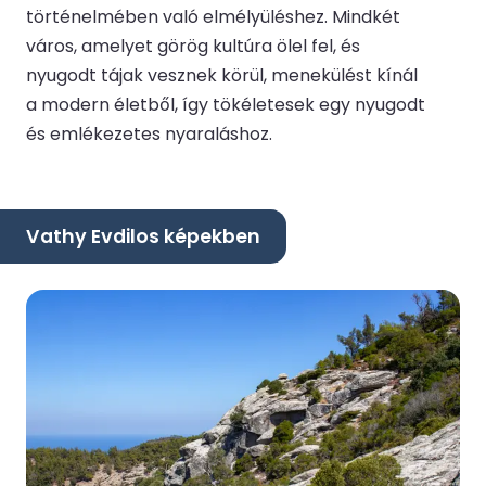
történelmében való elmélyüléshez. Mindkét
város, amelyet görög kultúra ölel fel, és
nyugodt tájak vesznek körül, menekülést kínál
a modern életből, így tökéletesek egy nyugodt
és emlékezetes nyaraláshoz.
Vathy Evdilos képekben