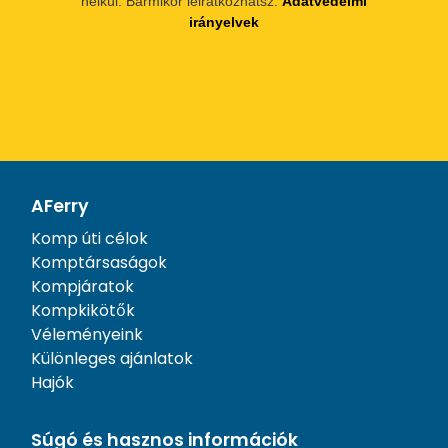
nélkül. Bármikor leiratkozhatsz.
Adatvédelmi
irányelvek
AFerry
Komp úti célok
Komptársaságok
Kompjáratok
Kompkikötők
Véleményeink
Különleges ajánlatok
Hajók
Súgó és hasznos információk