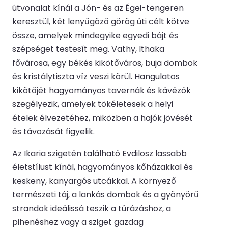
útvonalat kínál a Jón- és az Égei-tengeren
keresztül, két lenyűgöző görög úti célt kötve
össze, amelyek mindegyike egyedi bájt és
szépséget testesít meg. Vathy, Ithaka
fővárosa, egy békés kikötőváros, buja dombok
és kristálytiszta víz veszi körül. Hangulatos
kikötőjét hagyományos tavernák és kávézók
szegélyezik, amelyek tökéletesek a helyi
ételek élvezetéhez, miközben a hajók jövését
és távozását figyelik.
Az Ikaria szigetén található Evdilosz lassabb
életstílust kínál, hagyományos kőházakkal és
keskeny, kanyargós utcákkal. A környező
természeti táj, a lankás dombok és a gyönyörű
strandok ideálissá teszik a túrázáshoz, a
pihenéshez vagy a sziget gazdag