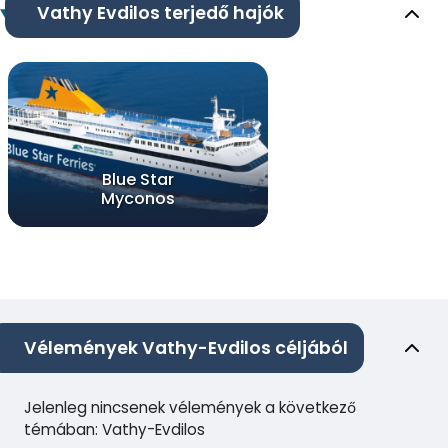
Vathy Evdilos terjedő hajók
Blue Star
Myconos
Vélemények Vathy-Evdilos céljából
Jelenleg nincsenek vélemények a következő
témában: Vathy-Evdilos