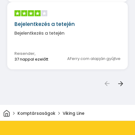
Bejelentkezés a tetején
Bejelentkezés a tetején
Reisender
,
AFerry.com alapján gyűjtve
37 nappal ezelőtt
Otthon
Komptársaságok
Viking Line