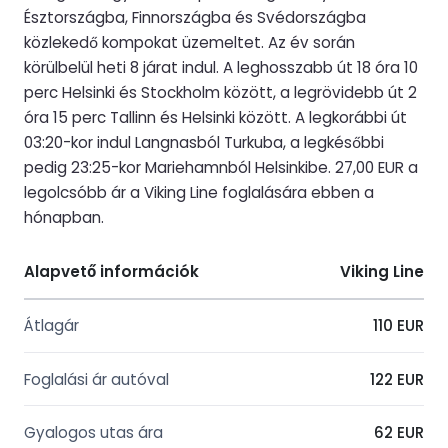
Észtországba, Finnországba és Svédországba
közlekedő kompokat üzemeltet. Az év során
körülbelül heti 8 járat indul. A leghosszabb út 18 óra 10
perc Helsinki és Stockholm között, a legrövidebb út 2
óra 15 perc Tallinn és Helsinki között. A legkorábbi út
03:20-kor indul Langnasból Turkuba, a legkésőbbi
pedig 23:25-kor Mariehamnból Helsinkibe. 27,00 EUR a
legolcsóbb ár a Viking Line foglalására ebben a
hónapban.
Alapvető információk
Viking Line
Átlagár
110 EUR
Foglalási ár autóval
122 EUR
Gyalogos utas ára
62 EUR