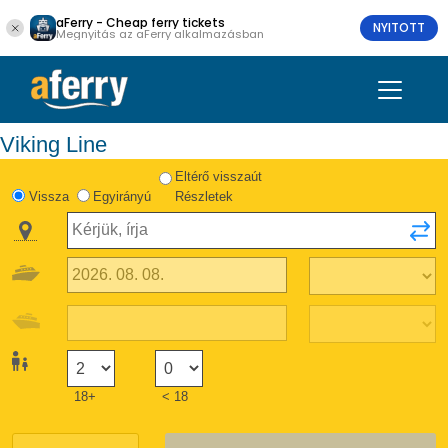
aFerry - Cheap ferry tickets
NYITOTT
Megnyitás az aFerry alkalmazásban
Viking Line
Eltérő visszaút
Vissza
Egyirányú
Részletek
18+
< 18