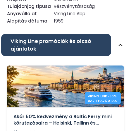
Tulajdonjog típusa
Részvénytársaság
Anyavállalat
Viking Line Abp
Alapítás dátuma
1959
Viking Line promóciók és olcsó
ajánlatok
VIKING LINE −50%
BALTI HAJÓUTAK
Akár 50% kedvezmény a Baltic Ferry mini
körutazásaira – Helsinki, Tallinn és
Stockholm