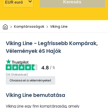
Keresés
Otthon
Komptársaságok
Viking Line
Viking Line - Legfrissebb Kompárak,
Vélemények éS Hajók
4.8
/ 5
(
36
Értékelések
)
Olvassa el a véleményeket
Viking Line bemutatása
Viking Line egy finn komptársaság, amely