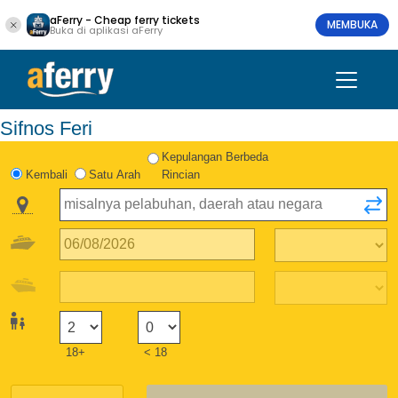
aFerry - Cheap ferry tickets
MEMBUKA
Buka di aplikasi aFerry
Sifnos Feri
Kepulangan Berbeda
Kembali
Satu Arah
Rincian
18+
< 18