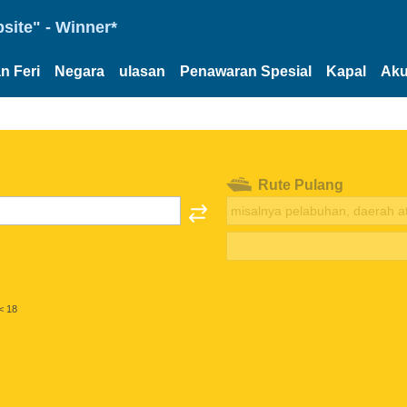
site" - Winner*
n Feri
Negara
ulasan
Penawaran Spesial
Kapal
Aku
Rute Pulang
< 18