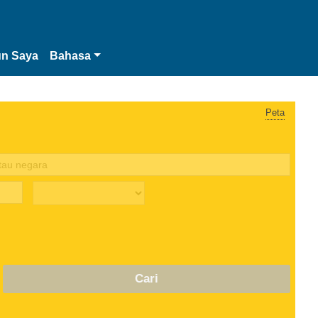
n Saya
Bahasa
Peta
Cari