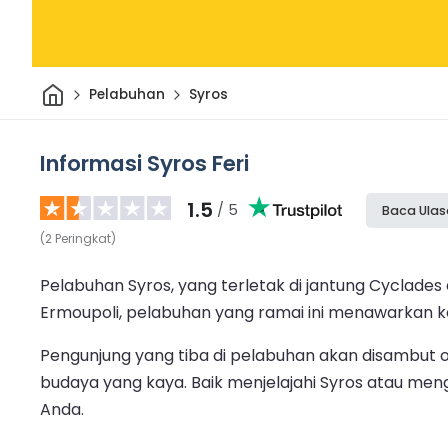
Rumah
Pelabuhan
Syros
Informasi Syros Feri
1.5
/ 5
Baca Ula
(
2
Peringkat
)
Pelabuhan Syros, yang terletak di jantung Cyclades d
Ermoupoli, pelabuhan yang ramai ini menawarkan ko
Pengunjung yang tiba di pelabuhan akan disambut o
budaya yang kaya. Baik menjelajahi Syros atau men
Anda.