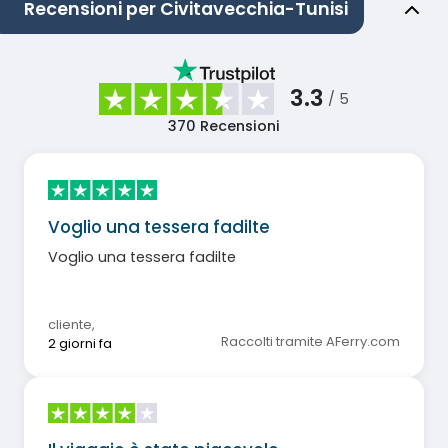
Recensioni per Civitavecchia-Tunisi
3.3
/ 5
370
Recensioni
Voglio una tessera fadilte
Voglio una tessera fadilte
cliente
,
Raccolti tramite AFerry.com
2 giorni fa