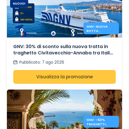
NUOVO!
GNV: NUOVA
ROTTA
TRAGHETTI
CIVITAVECCHIA
ANNABA
GNV: 30% di sconto sulla nuova tratta in
traghetto Civitavecchia-Annaba tra Italia
e Algeria.
Pubblicato
:
7 ago 2026
Visualizza la promozione
GNV: -50%
TRAGHETTI
MAROCCO,