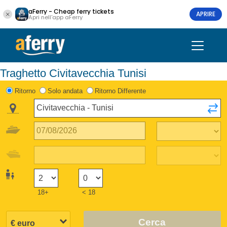
aFerry - Cheap ferry tickets
APRIRE
Apri nell'app aFerry
Traghetto Civitavecchia Tunisi
Ritorno
Solo andata
Ritorno Differente
18+
< 18
Cerca