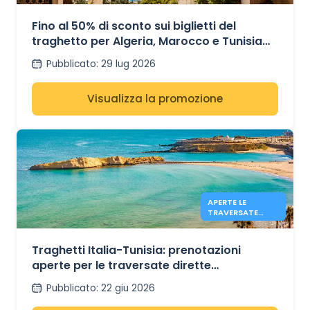
TUNISIA E
ALGERIA
Fino al 50% di sconto sui biglietti del
traghetto per Algeria, Marocco e Tunisia
con GNV
Pubblicato
:
29 lug 2026
Visualizza la promozione
APERTE LE
TRAVERSATE
DIRETTE
CIVITAVECCHIA-
TUNISI CON GNV
Traghetti Italia-Tunisia: prenotazioni
aperte per le traversate dirette
Civitavecchia-Tunisi con GNV per l'estate
Pubblicato
:
22 giu 2026
2026