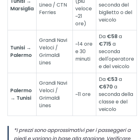
Tunisi →
(più
Linea / CTN
seconda del
Marsiglia
veloce
Ferries
biglietto o del
~21
veicolo
ore)
Da
€58
a
Grandi Navi
~14 ore
€715
a
Tunisi →
Veloci /
e 30
seconda
Palermo
Grimaldi
minuti
dell'operatore
Lines
e del veicolo
Da
€53
a
Grandi Navi
€670
a
Palermo
Veloci /
~11 ore
seconda della
→ Tunisi
Grimaldi
classe e del
Lines
veicolo
*I prezzi sono approssimativi per i passeggeri a
piedi e variano in base alla stagione. Verificare