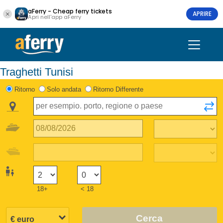
aFerry - Cheap ferry tickets
APRIRE
Apri nell'app aFerry
Traghetti Tunisi
Ritorno
Solo andata
Ritorno Differente
18+
< 18
Cerca