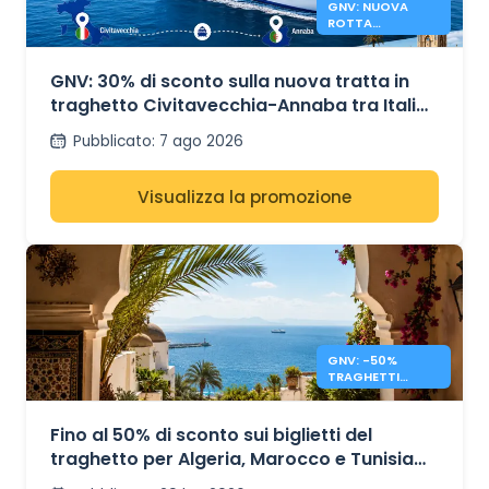
GNV: NUOVA
ROTTA
TRAGHETTI
CIVITAVECCHIA
ANNABA
GNV: 30% di sconto sulla nuova tratta in
traghetto Civitavecchia-Annaba tra Italia
e Algeria.
Pubblicato
:
7 ago 2026
Visualizza la promozione
GNV: -50%
TRAGHETTI
MAROCCO,
TUNISIA E
ALGERIA
Fino al 50% di sconto sui biglietti del
traghetto per Algeria, Marocco e Tunisia
con GNV