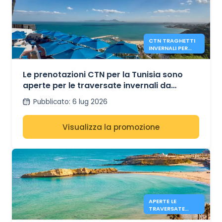
CTN TRAGHETTI
INVERNALI PER
TUNISIA DA
MARSIGLIA E
GENOVA
Le prenotazioni CTN per la Tunisia sono
aperte per le traversate invernali da
Marsiglia e Genova
Pubblicato
:
6 lug 2026
Visualizza la promozione
APERTE LE
TRAVERSATE
DIRETTE