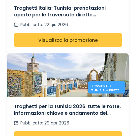
CIVITAVECCHIA-
TUNISI CON GNV
Traghetti Italia-Tunisia: prenotazioni
aperte per le traversate dirette
Civitavecchia-Tunisi con GNV per l'estate
Pubblicato
:
22 giu 2026
2026
Visualizza la promozione
TRAGHETTI
TUNISIA – PREZZI
& INFO ESTATE
2026
Traghetti per la Tunisia 2026: tutte le rotte,
informazioni chiave e andamento dei
prezzi estivi
Pubblicato
:
29 apr 2026