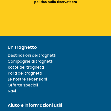
politica sulla riservatezza
Un traghetto
Destinazioni dei traghetti
Compagnie di traghetti
Rotte dei traghetti
Porti dei traghetti
Le nostre recensioni
Offerte speciali
Navi
Aiuto e informazioni utili