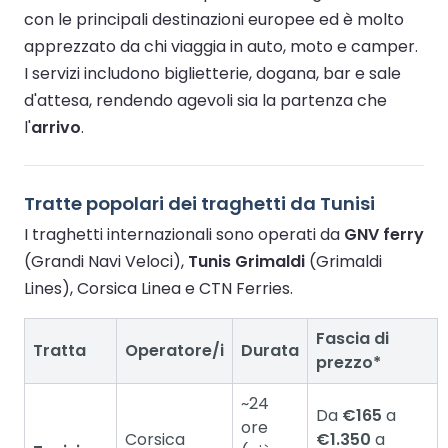
con le principali destinazioni europee ed è molto
apprezzato da chi viaggia in auto, moto e camper.
I servizi includono biglietterie, dogana, bar e sale
d'attesa, rendendo agevoli sia la partenza che
l'
arrivo
.
Tratte popolari dei traghetti da Tunisi
I traghetti internazionali sono operati da
GNV ferry
(Grandi Navi Veloci),
Tunis Grimaldi
(Grimaldi
Lines), Corsica Linea e CTN Ferries.
Fascia di
Tratta
Operatore/i
Durata
prezzo*
~24
Da
€165
a
ore
Corsica
€1.350
a