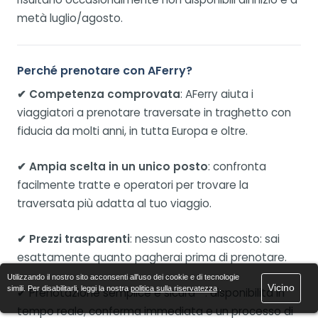
metà luglio/agosto.
Perché prenotare con AFerry?
✔ Competenza comprovata
: AFerry aiuta i
viaggiatori a prenotare traversate in traghetto con
fiducia da molti anni, in tutta Europa e oltre.
✔ Ampia scelta in un unico posto
: confronta
facilmente tratte e operatori per trovare la
traversata più adatta al tuo viaggio.
✔ Prezzi trasparenti
: nessun costo nascosto: sai
esattamente quanto pagherai prima di prenotare.
Utilizzando il nostro sito acconsenti all'uso dei cookie e di tecnologie
Vicino
simili. Per disabilitarli, leggi la nostra
politica sulla riservatezza
.
✔ Prenotazione semplice e sicura**: disponibilità in
tempo reale, conferma immediata e un processo di