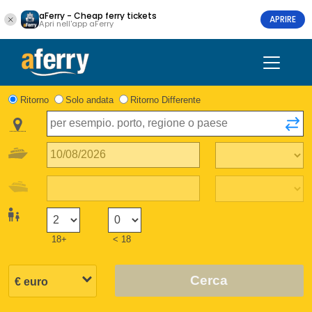
aFerry - Cheap ferry tickets
APRIRE
Apri nell'app aFerry
Ritorno
Solo andata
Ritorno Differente
18+
< 18
Cerca