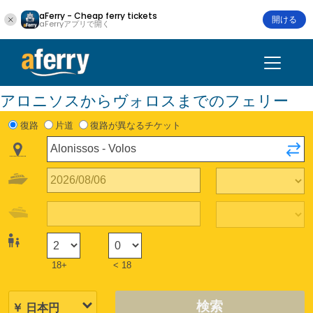
aFerry - Cheap ferry tickets
開ける
aFerryアプリで開く
アロニソスからヴォロスまでのフェリー
復路
片道
復路が異なるチケット
18+
< 18
検索