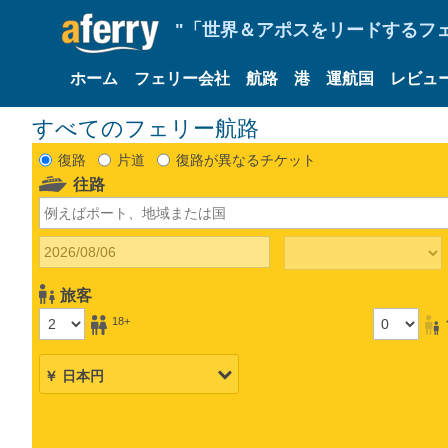
"「世界＆アポスをリードするフェリ
ホーム
フェリー会社
航路
港
運航国
レビュ
すべてのフェリー航路
復路
片道
復路が異なるチケット
往路
旅客
18+