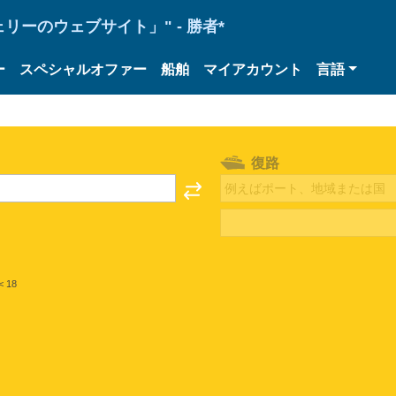
ーのウェブサイト」" - 勝者*
ー
スペシャルオファー
船舶
マイアカウント
言語
復路
< 18