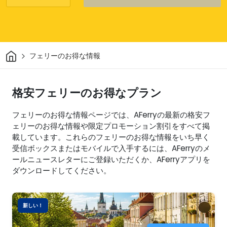
家
フェリーのお得な情報
格安フェリーのお得なプラン
フェリーのお得な情報ページでは、AFerryの最新の格安フ
ェリーのお得な情報や限定プロモーション割引をすべて掲
載しています。これらのフェリーのお得な情報をいち早く
受信ボックスまたはモバイルで入手するには、AFerryのメ
ールニュースレターにご登録いただくか、AFerryアプリを
ダウンロードしてください。
新しい！