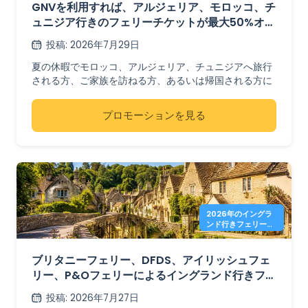
📌 キャンペーン詳細
き、対象となる出発日は2026年12月までです。
GNVを利用すれば、アルジェリア、モロッコ、チ
式、種類、用途、および所有者の状況によって異なる場
このキャンペーンはいつまで有効ですか？ 旅行期間は
合があります。
ュニジア行きのフェリーチケットが最大50%オフ
「予約プロセスが簡単で、情報も分かりやすかったで
✔ キャンペーンの種類: 対象のGNVフェリーチケットが
4. 割引は予約全体に適用されますか？ 割引は、GNVの
2026年8月1日から31日までで、予約は2026年7月29日か
になります。
す。」 サラ（イギリス）
最大50%オフ
キャンペーン条件に基づき、税金と食事代を除くフェリ
予約前に、該当する乗客は、アルジェリア税関、関係領
ら8月16日までの間に行う必要があります。
投稿
:
2026年7月29日
✔ 予約期間: 2026年7月29日～8月11日
ーチケットの合計金額に適用されます。
事館、および必要に応じて認可された通関業者に手続き
「お得で、フェリーの選択肢を簡単に比較できまし
✔ 旅行期間: 2026年12月まで
夏の休暇でモロッコ、アルジェリア、チュニジアへ旅行
を確認してください。
た。」 ポール（アイルランド）
5. このキャンペーンはすべての出発便で利用できます
✔ 対象航路:
される方、ご家族を訪ねる方、あるいは帰国される方に
か？ いいえ。このキャンペーンは、対象となる航路と出
とって、この期間限定オファーは次回のフェリー旅行を
⚠️ 一部の車両に関する制限
バーリ ↔ ドゥラス
発日のみに適用され、空席状況によります。
お得にご利用いただける絶好の機会です。AFerryでフェ
プロモーションを見る
アルジェリア当局は、特定の港、車両の種類、または輸
リーの航路を比較し、ご旅行プランに最適な航路を見つ
AFerryでフェリーの航路を比較し、ご旅行プランに最適
👍 AFerryを選ぶ理由
入業務に関して、季節的な制限を設ける場合がありま
けて、対象となるGNV航路で最大50%オフをお楽しみく
な航路を見つけて、安心してご予約ください。
す。
ださい。
✔ 約50年の実績: AFerryは、旅行者の皆様がフェリーの
❓ このキャンペーンに関するよくあるご質問
旅程を迅速かつ簡単に比較・予約できるよう、約50年に
アルジェまたはベジャイアで公表されている制限事項
📌 オファー詳細
わたりサポートしてきました。
は、自動的にアンナバにも適用されるものではありませ
1. このキャンペーンの対象となる航路は？
✔ オファーの種類: 対象となるGNVフェリーチケットが
ん。
このキャンペーンは、バーリとドゥラスを結ぶ対象の
✔ 豊富な選択肢をワンストップで: ルート、フェリー会
最大50%オフ
2026年のイングラ
GNVフェリー航路でご利用いただけます。
社、運航時間を比較して、お客様の旅に最適なフェリー
ンド行きフェリーの
ご予約前に、アンナバ港での荷降ろし条件を必ずご確認
✔ 予約期間: 2026年7月29日～8月11日
最安値は41ユーロか
を見つけることができます。
ください。対象となる車両は以下のとおりです。
✔ 旅行期間: 2026年12月まで
ら
2. どれくらい割引になりますか？
✔ 対象航路: モロッコ、アルジェリア、チュニジアを含
ブリタニーフェリー、DFDS、アイリッシュフェ
GNVのキャンペーン条件に基づき、対象のフェリーチケ
✔ 透明性の高い料金体系: 料金体系が明確なので、お支
✔ 商用バン
む、ヨーロッパと北アフリカを結ぶ対象となるGNVフェ
ットが最大50%割引になります。
リー、P&Oフェリーによるイングランド行きフェ
払いいただく内容が常に明確です。
リー航路
リー全便 – 41ユーロから
✔ ユーティリティビークル
3.いつ旅行できますか？ 対象となる出発日は、フェリー
投稿
:
2026年7月27日
✔ シンプルで安全な予約: リアルタイムの空席状況、迅
AFerryでフェリーの航路を比較し、ご旅行に最適な航路