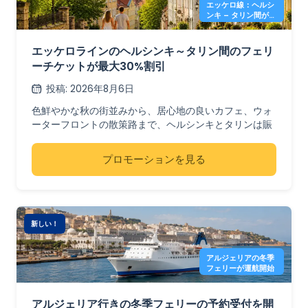
エッケロ線：ヘルシ
ンキ – タリン間が最
大 30% オフ
エッケロラインのヘルシンキ～タリン間のフェリ
ーチケットが最大30%割引
投稿
:
2026年8月6日
色鮮やかな秋の街並みから、居心地の良いカフェ、ウォ
ーターフロントの散策路まで、ヘルシンキとタリンは賑
やかな夏の観光シーズン後に訪れるのに最適な場所で
す。期間限定で、エッケレーラインのフェリーチケット
プロモーションを見る
が最大30%オフ。日帰り旅行、週末旅行、バルト海を横
断する長期滞在など、どんな旅のプランにもぴったりで
す。
エッケレーラインの両航路で利用できるこのお得なキャ
新しい！
ンペーンで、フィンランドとエストニアをよりお得に旅
するチャンスが広がります。キャンペーン期間中にご予
アルジェリアの冬季
約いただくと、対象便の割引料金が適用されます。キャ
フェリーが運航開始
ンペーン終了前にぜひご利用ください。
📌 キャンペーン詳細
アルジェリア行きの冬季フェリーの予約受付を開