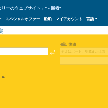
ーのウェブサイト」" - 勝者*
ー
スペシャルオファー
船舶
マイアカウント
言語
島
復路
< 18