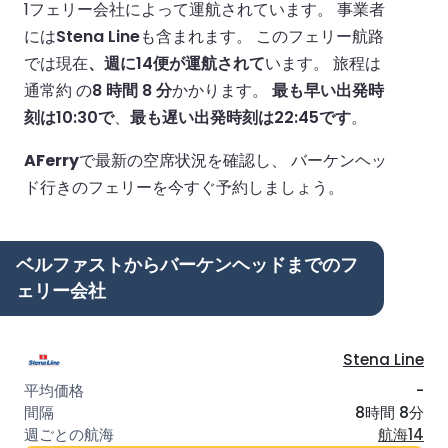
1フェリー会社によって運航されています。
事業者
には
Stena Line
も含まれます。
このフェリー航路
では現在
、週に14便が運航されて
います。
旅程は
通常約 の
8 時間 8 分
かかります。
最も早い出発時
刻は10:30で
、
最も遅い出発時刻は22:45です
。
AFerry
で最新の空席状況を確認し、 バーケンヘッ
ド行きのフェリーを今すぐ予約しましょう。
ベルファストからバーケンヘッドまでのフ
ェリー会社
Stena Line
-
8時間 8分
航海14