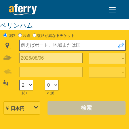
ベリンハム
復路
片道
復路が異なるチケット
18+
< 18
検索