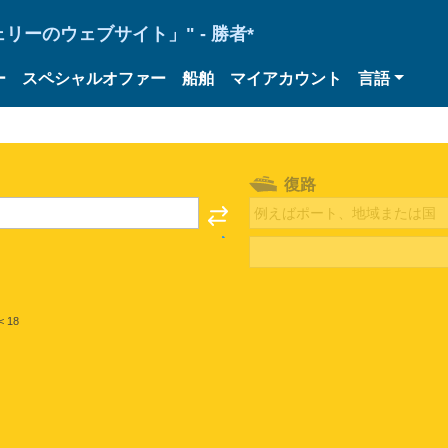
ーのウェブサイト」" - 勝者*
ー
スペシャルオファー
船舶
マイアカウント
言語
復路
< 18