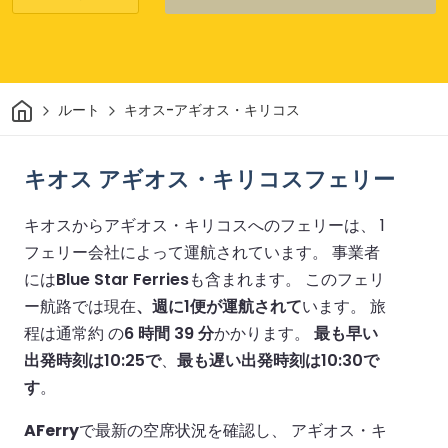
家
ルート
キオス-アギオス・キリコス
キオス アギオス・キリコスフェリー
キオスからアギオス・キリコスへのフェリーは、 1
フェリー会社によって運航されています。
事業者
には
Blue Star Ferries
も含まれます。
このフェリ
ー航路では現在
、週に1便が運航されて
います。
旅
程は通常約 の
6 時間 39 分
かかります。
最も早い
出発時刻は10:25で
、
最も遅い出発時刻は10:30で
す
。
AFerry
で最新の空席状況を確認し、 アギオス・キ