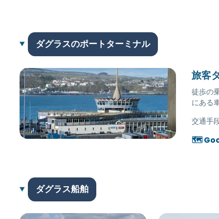
ダグラスのポートターミナル
旅客
徒歩の
にある
交通手段
🗺️ Go
ダグラス船舶