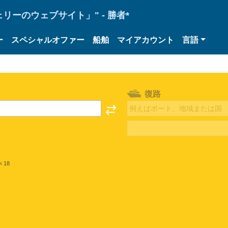
ーのウェブサイト」" - 勝者*
ー
スペシャルオファー
船舶
マイアカウント
言語
復路
< 18