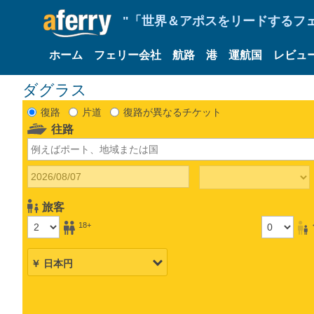
"「世界＆アポスをリードするフェリ
ホーム
フェリー会社
航路
港
運航国
レビュ
ダグラス
復路
片道
復路が異なるチケット
往路
旅客
18+