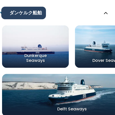
ダンケルク船舶
Dunkerque
Seaways
Dover Sea
Delft Seaways