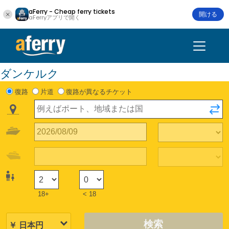
aFerry - Cheap ferry tickets
開ける
aFerryアプリで開く
ダンケルク
復路
片道
復路が異なるチケット
18+
< 18
検索