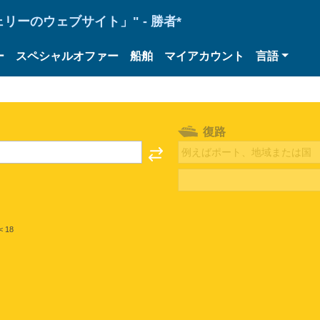
ーのウェブサイト」" - 勝者*
ー
スペシャルオファー
船舶
マイアカウント
言語
復路
< 18