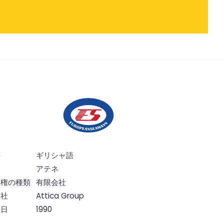
籍
ギリシャ語
部
アテネ
有権の種類
有限会社
会社
Attica Group
立日
1990