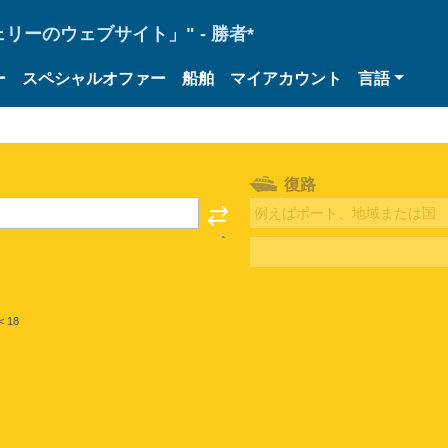
ーのウェブサイト」" - 勝者*
ー
スペシャルオファー
船舶
マイアカウント
言語
復路
< 18