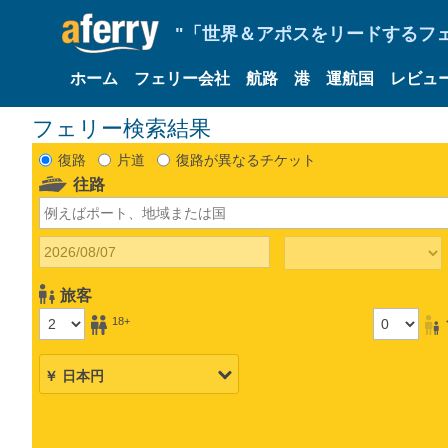
"「世界＆アポスをリードするフェリ
ホーム
フェリー会社
航路
港
運航国
レビュ
フェリー検索結果
復路
片道
復路が異なるチケット
往路
旅客
18+