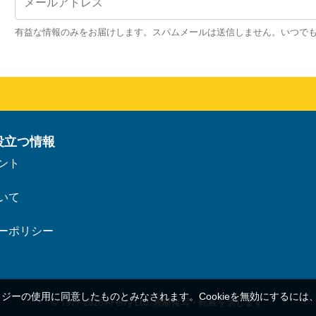
有益な情報のみをお届けします。スパムメールは送信しません。いつで
役立つ情報
ント
いて
ーポリシー
ロジーの使用に同意したものとみなされます。Cookieを無効にするには
© 1977-
2026
AFerry Ltd. 無断複写・転載を禁じます.