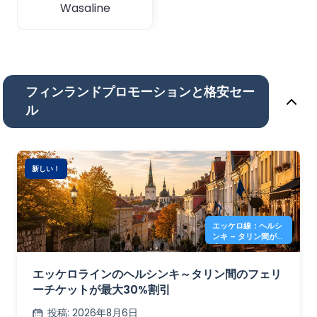
Wasaline
フィンランドプロモーションと格安セー
ル
新しい！
エッケロ線：ヘルシ
ンキ – タリン間が最
大 30% オフ
エッケロラインのヘルシンキ～タリン間のフェリ
ーチケットが最大30%割引
投稿
:
2026年8月6日