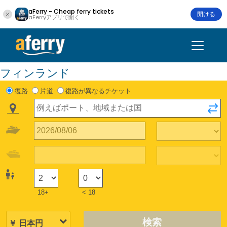
aFerry - Cheap ferry tickets
開ける
aFerryアプリで開く
フィンランド
復路
片道
復路が異なるチケット
18+
< 18
検索