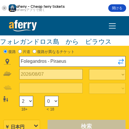
aFerry - Cheap ferry tickets
開ける
aFerryアプリで開く
フォレガンドロス島 から ピラウス
復路
片道
復路が異なるチケット
18+
< 18
検索