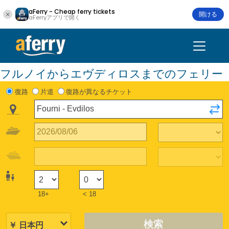
aFerry - Cheap ferry tickets
開ける
aFerryアプリで開く
フルノイからエヴディロスまでのフェリー
復路
片道
復路が異なるチケット
18+
< 18
検索