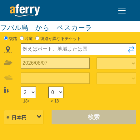
フバル島 から ペスカーラ
復路
片道
復路が異なるチケット
18+
< 18
検索