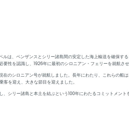
トラベルは、ペンザンスとシリー諸島間の安定した海上輸送を確保す
要性を認識し、1926年に最初のシロニアン・フェリーを就航さ
7年に現在のシロニアン号が就航しました。長年にわたり、これらの
リー乗客を迎え、大きな節目を迎えました。
し、シリー諸島と本土を結ぶという100年にわたるコミットメント