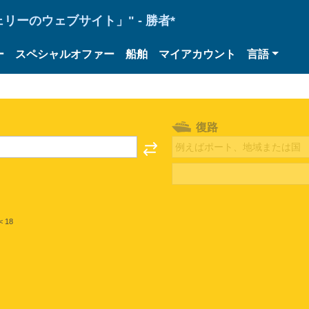
ーのウェブサイト」" - 勝者*
ー
スペシャルオファー
船舶
マイアカウント
言語
復路
< 18