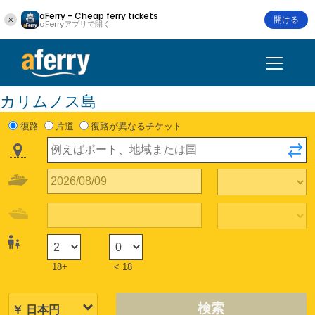
aFerry - Cheap ferry tickets
開ける
aFerryアプリで開く
カリムノス島
復路
片道
復路が異なるチケット
18+
< 18
検索