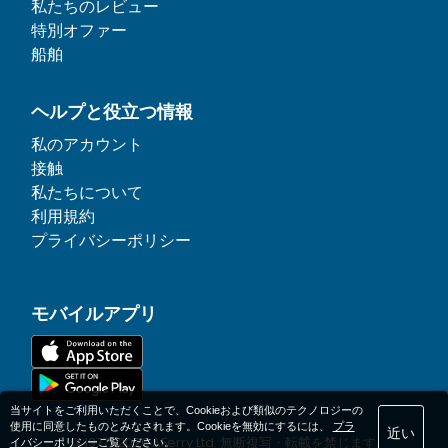
私たちのレビュー
特別オファー
船舶
ヘルプと役立つ情報
私のアカウント
接触
私たちについて
利用規約
プライバシーポリシー
モバイルアプリ
当サイトをご利用いただくことで、Cookieおよび類似のテクノロジーの
使用に同意したものとみなされます。Cookieを無効にするには、
プラ
近い
© 1977-
2026
AFerry Ltd. 無断複写・転載を禁じます.
イバシーポリシー
ご覧ください。