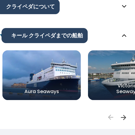
クライペダについて
キール クライペダまでの船舶
Victori
Aura Seaways
Seawa