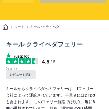
家
ルート
キール-クライペダ
キール クライペダフェリー
4.5
/ 5
(
4
評価
)
レビューを読む
キールからクライペダへのフェリーは、 1フェリー
会社によって運航されています。
事業者には
DFDS
も含まれます。
このフェリー航路では現在
、週に6
便が運航されて
います。
旅程は通常約 の
20 時間