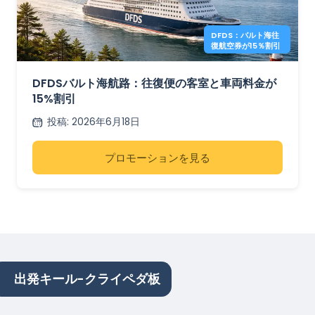
DFDS：バルト海往
復航空券が15％割引
DFDSバルト海航路：往復便の客室と車両料金が
15%割引
投稿
:
2026年6月18日
プロモーションを見る
出発キール-クライペダ板