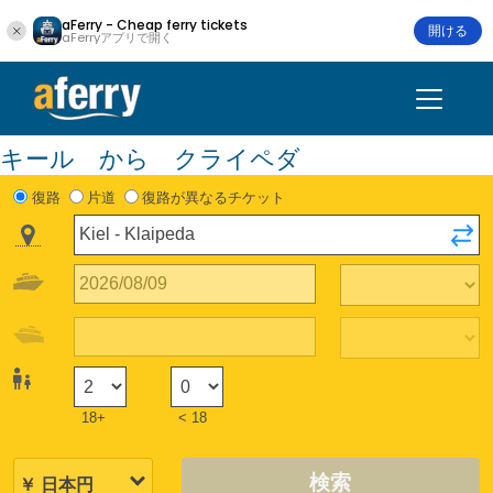
aFerry - Cheap ferry tickets
開ける
aFerryアプリで開く
キール から クライペダ
復路
片道
復路が異なるチケット
18+
< 18
検索