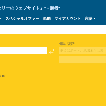
ーのウェブサイト」" - 勝者*
ー
スペシャルオファー
船舶
マイアカウント
言語
復路
< 18