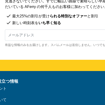
見逃さないでください。すでに幅広い路線で素晴らしい早
だいている AFerry の何千人ものお客様に加わってください
最大25%の割引が受け
られる特別なオファー
と割引
新しい時刻表を
いち早く知る
有益な情報のみをお届けします。スパムメールは送信しません。いつで
役立つ情報
ント
いて