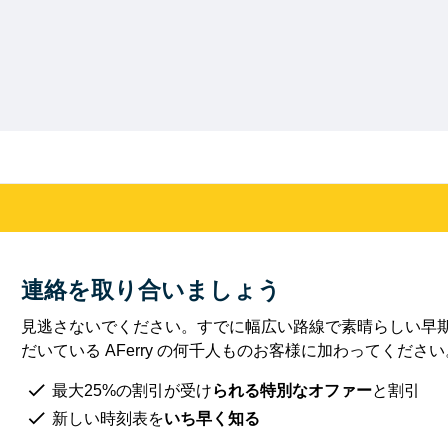
連絡を取り合いましょう
見逃さないでください。すでに幅広い路線で素晴らしい早
だいている AFerry の何千人ものお客様に加わってください
最大25%の割引が受け
られる特別なオファー
と割引
新しい時刻表を
いち早く知る