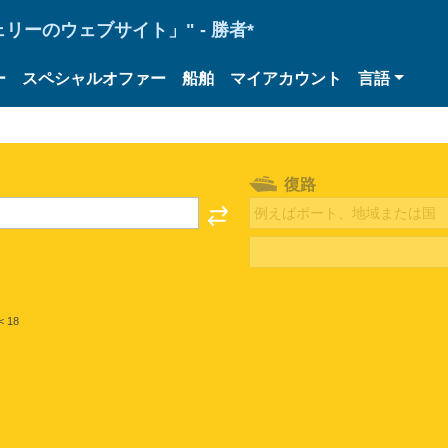
ーのウェブサイト」" - 勝者*
ー
スペシャルオファー
船舶
マイアカウント
言語
復路
< 18