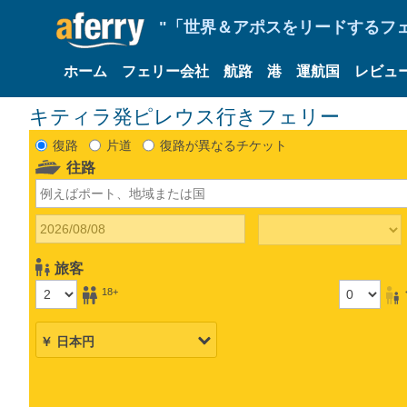
"「世界＆アポスをリードするフェリ
ホーム
フェリー会社
航路
港
運航国
レビュ
キティラ発ピレウス行きフェリー
復路
片道
復路が異なるチケット
往路
旅客
18+