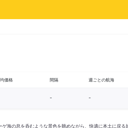
均価格
間隔
週ごとの航海
-
-
ーゲ海の息を呑むような景色を眺めながら、快適に本土に戻る