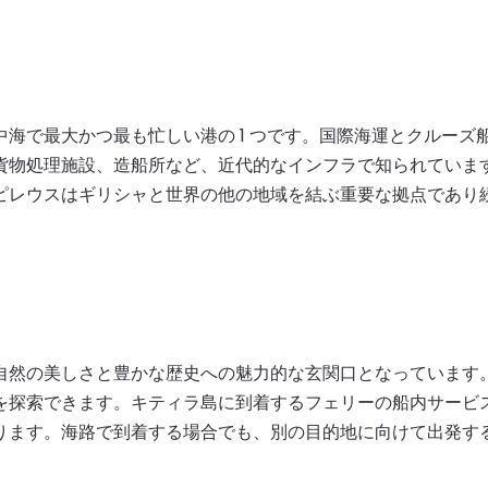
海で最大かつ最も忙しい港の 1 つです。国際海運とクルー
貨物処理施設、造船所など、近代的なインフラで知られていま
ピレウスはギリシャと世界の他の地域を結ぶ重要な拠点であり
自然の美しさと豊かな歴史への魅力的な玄関口となっています
を探索できます。キティラ島に到着するフェリーの船内サービ
ります。海路で到着する場合でも、別の目的地に向けて出発す