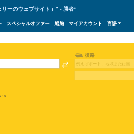
ーのウェブサイト」" - 勝者*
ー
スペシャルオファー
船舶
マイアカウント
言語
復路
< 18