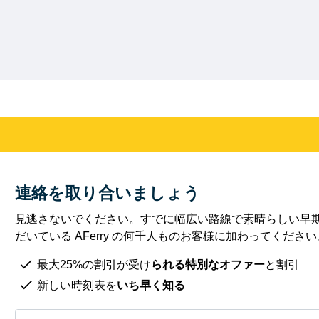
連絡を取り合いましょう
見逃さないでください。すでに幅広い路線で素晴らしい早
だいている AFerry の何千人ものお客様に加わってください
最大25%の割引が受け
られる特別なオファー
と割引
新しい時刻表を
いち早く知る